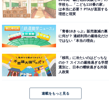
学校も…「こども110番の家」
は本当に必要？ PTAが直面する
理想と現実
「青春18きっぷ」販売激減の裏
に何が？ 連続利用の厳格化だけ
ではない「本当の理由」
「移民」に冷たいのはどっちな
のか？ スイスの厳格過ぎる学歴
選別と、日本の曖昧過ぎる外国
人政策
連載をもっと見る