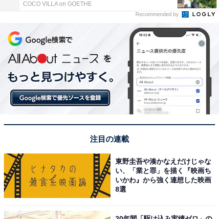
COCO VILLA on GOETHE
Recommended by
注目の連載
東野圭吾や湊かなえだけじゃな
い、「業と罪」を描く『映画ち
いかわ』から強く連想した映画
8選
20年間「駆け込み実績ゼロ」の