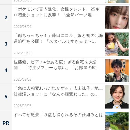
2026/08/08
「ポケモンで言う進化」女性タレント、25キ
ロ増量ショットに反響！ 「全然パーツ埋...
2
2026/08/05
「顔ちっっちゃ！」藤田ニコル、娘と初の北海
道旅行を公開！ 「スタイルよすぎるよ〜...
3
2026/08/08
佐藤健、ピアノ4台ある広すぎる自宅を大公
開！ 「特注ソファーも凄い」「お部屋の広...
4
2025/09/02
「急に人相変わった気がする」広末涼子、地上
波復帰ショットに「なんか顔変わった」の...
5
2026/08/06
すべてが絶景、収益も得られるその仕組みとは
PR