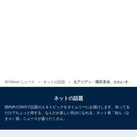
All About ニュース
ネットの話題
元アジアン・隅田美保、かわいすぎる天然パーマ姿を披露！ 「ちょうどいい感じですね」「おしゃれ天パ」
ネットの話題
国内外のSNSで話題の人＆トピックをタイムリーにお届けします。知ってる
だけでちょっと得する、なんだか楽しい気分になれる、ネット発「知ら（な
きゃ）損」ニュースが盛りだくさん。