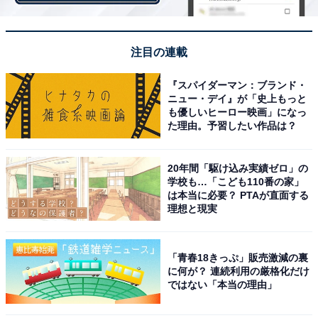
注目の連載
『スパイダーマン：ブランド・
ニュー・デイ』が「史上もっと
も優しいヒーロー映画」になっ
た理由。予習したい作品は？
20年間「駆け込み実績ゼロ」の
学校も…「こども110番の家」
は本当に必要？ PTAが直面する
理想と現実
・
日本屈指の観光地！ 「ホテル建設数日本1位」の都道府
「青春18きっぷ」販売激減の裏
県はどこ？【都道府県クイズ】
に何が？ 連続利用の厳格化だけ
ではない「本当の理由」