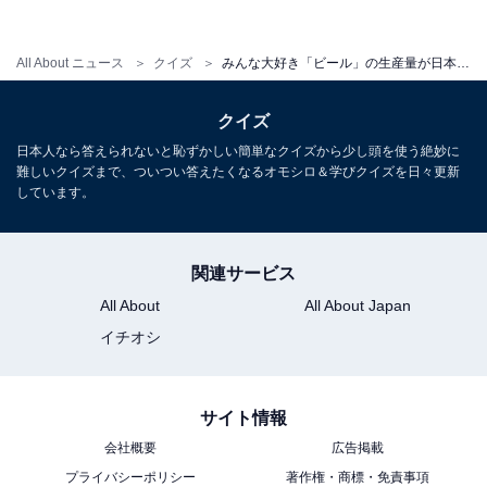
これぞ商業の街！ 日本一長い「商店街」がある都道府県
はどこ？ 【都道府県クイズ】
All About ニュース
クイズ
みんな大好き「ビール」の生産量が日本一の都道府県はどこ？ 【都道府県クイズ】
クイズ
日本人なら答えられないと恥ずかしい簡単なクイズから少し頭を使う絶妙に
難しいクイズまで、ついつい答えたくなるオモシロ＆学びクイズを日々更新
しています。
関連サービス
All About
All About Japan
イチオシ
サイト情報
会社概要
広告掲載
プライバシーポリシー
著作権・商標・免責事項