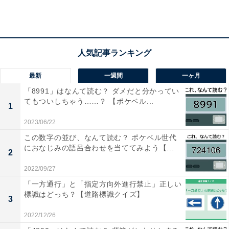
おすすめ記事
・
みんな大好きな麺料理「うどん」の消費量全国1位の都
道府県はどこ？ 【都道府県クイズ】
最新
一週間
一ヶ月
「8991」はなんて読む？ ダメだと分かってい
てもついしちゃう……？ 【ポケベル...
1
2023/06/22
この数字の並び、なんて読む？ ポケベル世代
におなじみの語呂合わせを当ててみよう【...
2
2022/09/27
「一方通行」と「指定方向外進行禁止」正しい
標識はどっち？【道路標識クイズ】
3
2022/12/26