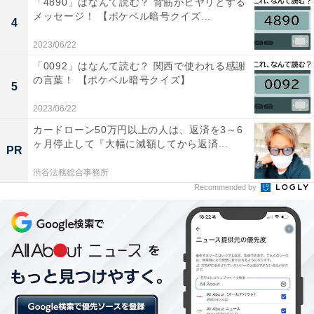
「4890」はなんて読む？ 背筋がヒヤリとする
メッセージ！ 【ポケベル暗号クイズ...
4
2023/06/22
「0092」はなんて読む？ 関西で使われる感謝
の言葉！ 【ポケベル暗号クイズ】
5
2023/06/22
・
カードローン50万円以上の人は、返済を3～6
日本一幸せ!? 「都道府県幸福度ランキング1位」常連の
ヶ月停止して『大幅に減額してから返済...
PR
都道府県はどこ？ 【都道府県クイズ】
渋谷法務総合事務所
Recommended by