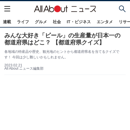
連載
ライフ
グルメ
社会
IT・ビジネス
エンタメ
リサ
みんな大好き「ビール」の生産量が日本一の
都道府県はどこ？ 【都道府県クイズ】
各地域の特産品や歴史、観光地のヒントから都道府県名を当てるクイズで
す！ 今回は少し難しいかもしれません。
2023.02.21
All About ニュース編集部