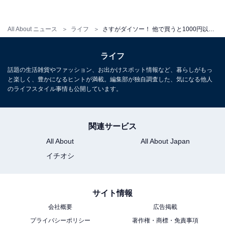
文字を書き込めるツールが増えていますが、反応が悪か
ったりして、タッチペンで思うように書き込めないもの
All About ニュース
ライフ
さすがダイソー！ 他で買うと1000円以上する「電子文具」が、税込550円で高クオリティー
も少なくありません。
ライフ
ダイソーの「電卓＋電子メモパッド」も、使うまでは
話題の生活雑貨やファッション、お出かけスポット情報など、暮らしがもっ
「本当にストレスなく書き込めるのか」と半信半疑でし
と楽しく、豊かになるヒントが満載。編集部が独自調査した、気になる他人
た。なんせ税込550円という安さですから……。
のライフスタイル事情も公開しています。
関連サービス
All About
All About Japan
イチオシ
サイト情報
会社概要
広告掲載
プライバシーポリシー
著作権・商標・免責事項