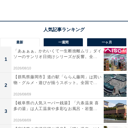
最新
一週間
一ヶ月
使いやすいサイズ
「あぁぁぁ。かわいくて一生断捨離ムリ」ダイ
ソーのサンリオ日焼けシリーズが反響。全...
1
サイズは見開き時15×13×0.7センチ、折畳み時
2026/08/10
7.7×13×1.4センチ。電子メモパッドの画面サイズは4.7イ
【群馬県藤岡市】道の駅「ららん藤岡」は買い
ンチとなっています。
物・グルメ・遊びが揃うスポット。全国で...
2
2026/08/09
【岐阜県の人気スーパー銭湯】「六条温泉 喜
多の湯」は人工温泉や多彩なお風呂・岩盤...
3
2026/08/09