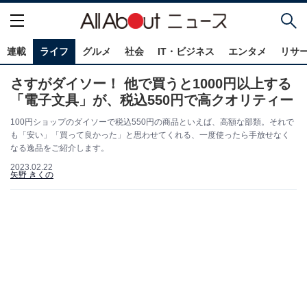
連載
ライフ
グルメ
社会
IT・ビジネス
エンタメ
リサ
さすがダイソー！ 他で買うと1000円以上する
「電子文具」が、税込550円で高クオリティー
100円ショップのダイソーで税込550円の商品といえば、高額な部類。それで
も「安い」「買って良かった」と思わせてくれる、一度使ったら手放せなく
なる逸品をご紹介します。
2023.02.22
矢野 きくの