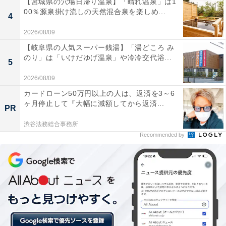
【宮城県の穴場日帰り温泉】「晴れ温泉」は1
00％源泉掛け流しの天然混合泉を楽しめ...
4
2026/08/09
【岐阜県の人気スーパー銭湯】「湯どころ み
のり」は「いけだゆげ温泉」や冷冷交代浴...
5
2026/08/09
カードローン50万円以上の人は、返済を3～6
ヶ月停止して『大幅に減額してから返済...
手の平に収まるサイズ感がいい
PR
渋谷法務総合事務所
Recommended by
手の平に収まるサイズ感もおすすめポイントの1つ。か
ばんのポケットはもちろんのこと、スーツのポケットに
もすっぽり入ります。