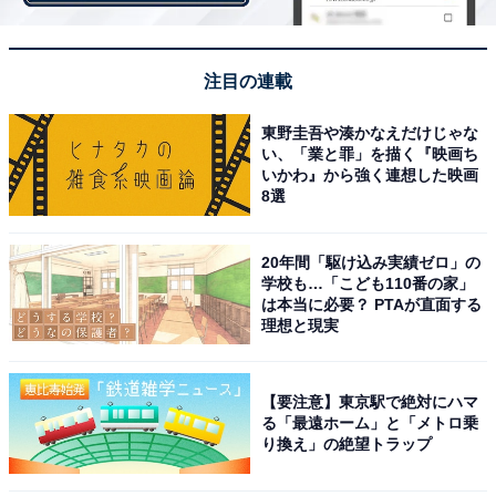
注目の連載
東野圭吾や湊かなえだけじゃな
い、「業と罪」を描く『映画ち
いかわ』から強く連想した映画
8選
20年間「駆け込み実績ゼロ」の
学校も…「こども110番の家」
タッチペンは背面に収納
は本当に必要？ PTAが直面する
理想と現実
電子メモパッドに文字を書き込むためのタッチペンは、
【要注意】東京駅で絶対にハマ
背面に収納されているので場所を取りません。カチッと
る「最遠ホーム」と「メトロ乗
ハマるので、紛失してしまうこともないでしょう。
り換え」の絶望トラップ