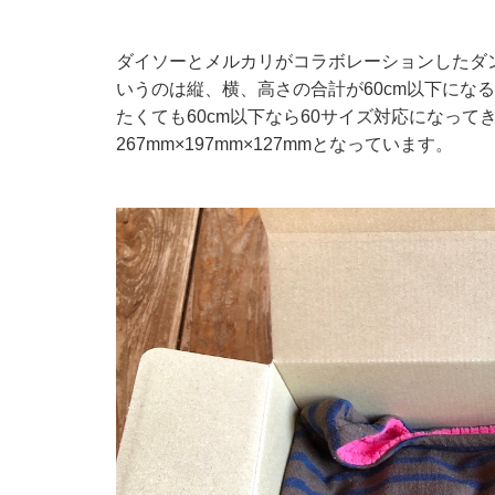
ダイソーとメルカリがコラボレーションしたダン
いうのは縦、横、高さの合計が60cm以下にな
たくても60cm以下なら60サイズ対応になっ
267mm×197mm×127mmとなっています。