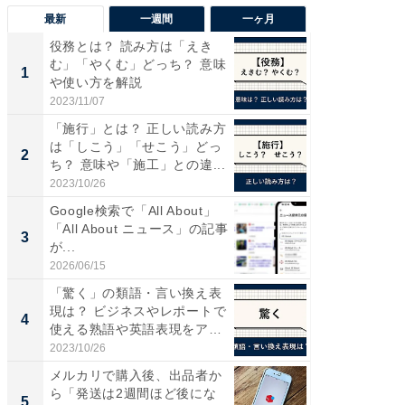
最新
一週間
一ヶ月
役務とは？ 読み方は「えき
“こんな
む」「やくむ」どっち？ 意味
K？ お
1
1
や使い方を解説
らやまし
2023/11/07
2026/08/0
「施行」とは？ 正しい読み方
すべて
は「しこう」「せこう」どっ
るその
2
PR
ち？ 意味や「施工」との違...
2023/10/26
COCO VIL
Google検索で「All About」
「All About ニュース」の記事
3
が...
2026/06/15
「驚く」の類語・言い換え表
現は？ ビジネスやレポートで
4
使える熟語や英語表現をア
ナ...
2023/10/26
メルカリで購入後、出品者か
ら「発送は2週間ほど後にな
5