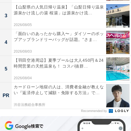
【山梨県の人気日帰り温泉】「山梨日帰り温泉
源泉かけ流しの湯 桜湯」は源泉かけ流...
3
2026/08/05
「面白いのあったから購入〜」ダイソーのポッ
プアップランドリーバッグが話題。“さま...
4
2026/08/03
【羽田空港周辺】夏季プールは大人450円＆24
時間営業の天然温泉も！ コスパ抜群...
5
2026/08/04
カードローン地獄の人は、消費者金融が教えな
い『返済停止して減額・免除する方法』で...
PR
渋谷法務総合事務所
Recommended by