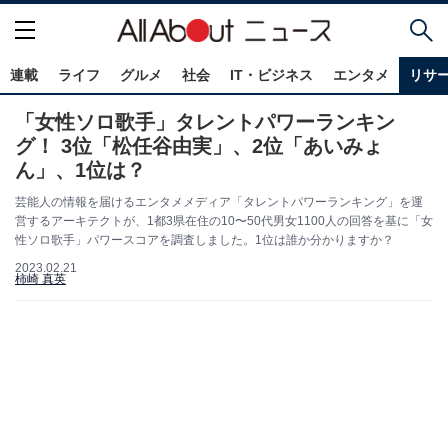
連載
ライフ
グルメ
社会
IT・ビジネス
エンタメ
リサ
「女性ソロ歌手」タレントパワーランキン
グ！ 3位「松任谷由実」、2位「あいみょ
ん」、1位は？
芸能人の情報を届けるエンタメメディア「タレントパワーランキング」を運
営するアーキテクトが、1都3県在住の10〜50代男女1100人の回答を基に「女
性ソロ歌手」パワースコアを調査しました。1位は誰か分かりますか？
2023.02.21
柿崎 真英