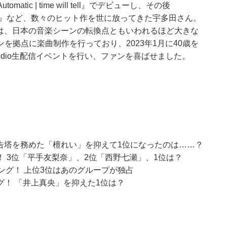
tic | time will tell』でデビューし、その後
 A Secret?』など、数々のヒット作を世に放ってきた宇多田さん。
Love』は、日本の音楽シーンの転換点ともいわれるほど大きな
を拠点に楽曲制作を行っており、2023年1月に40歳を
y Audio生配信イベントを行い、ファンを喜ばせました。
広告塔を務めた「檀れい」を抑えて1位になったのは……？
 3位「平手友梨奈」、2位「西野七瀬」、1位は？
ング！ 上位3位はあのグループが独占
！ 「井上真央」を抑えた1位は？