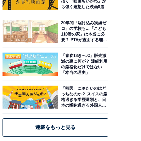
描く『映画ちいかわ』か
ら強く連想した映画8選
20年間「駆け込み実績ゼ
ロ」の学校も…「こども
110番の家」は本当に必
要？ PTAが直面する理想
と現実
「青春18きっぷ」販売激
減の裏に何が？ 連続利用
の厳格化だけではない
「本当の理由」
「移民」に冷たいのはど
っちなのか？ スイスの厳
格過ぎる学歴選別と、日
本の曖昧過ぎる外国人政
策
連載をもっと見る