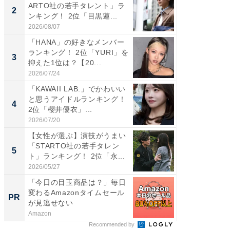
ARTO社の若手タレント」ラ
思うST
2
2
ンキング！ 2位「目黒蓮...
ンキング
2026/08/07
2026/08/0
「HANA」の好きなメンバー
ギャップ
ランキング！ 2位「YURI」を
RTO社
3
3
抑えた1位は？【20...
キング！
2026/07/24
2026/08/0
「KAWAII LAB.」でかわいい
癒し系だ
と思うアイドルランキング！
の30代
4
4
2位「櫻井優衣」...
グ！ 2
2026/07/20
2026/08/0
【女性が選ぶ】演技がうまい
「ファン
「STARTO社の若手タレン
ARTO
5
5
ト」ランキング！ 2位「永...
グ！ 2
2026/05/27
2026/08/0
「今日の目玉商品は？」毎日
「今日
変わるAmazonタイムセール
変わるA
PR
PR
が見逃せない
が見逃
Amazon
Amazon
Recommended by