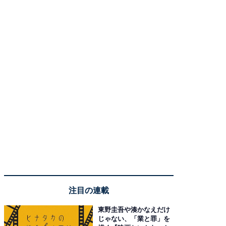
注目の連載
東野圭吾や湊かなえだけ
じゃない、「業と罪」を