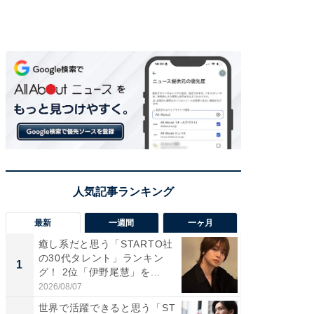
最新
一週間
一ヶ月
癒し系だと思う「STARTO社
癒し系だ
の30代タレント」ランキン
の若手
1
1
グ！ 2位「伊野尾慧」を...
グ！ 2
2026/08/07
2026/08/0
世界で活躍できると思う「ST
「パフ