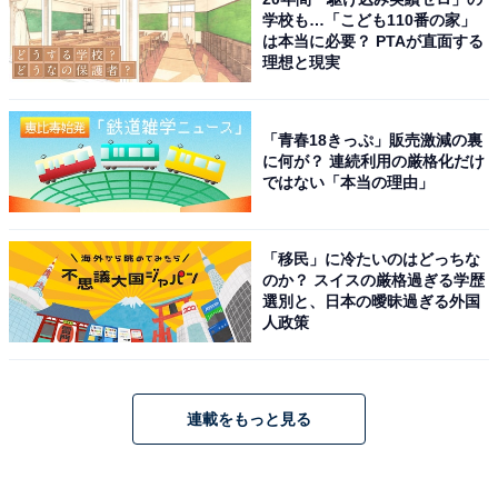
学校も…「こども110番の家」
は本当に必要？ PTAが直面する
理想と現実
「青春18きっぷ」販売激減の裏
に何が？ 連続利用の厳格化だけ
ではない「本当の理由」
「移民」に冷たいのはどっちな
のか？ スイスの厳格過ぎる学歴
選別と、日本の曖昧過ぎる外国
人政策
連載をもっと見る