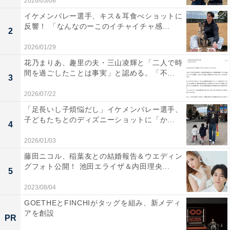
2026/03/08
イケメンバレー選手、キス＆耳食べショットに
反響！ 「なんなのーこのイチャイチャ感...
2
2026/01/29
花乃まりあ、趣里の夫・三山凌輝と「二人で時
間を過ごしたことは事実」と認める。「不...
3
2026/07/22
「足長いし子煩悩だし」イケメンバレー選手、
子どもたちとのディズニーショットに「か...
4
2026/01/03
藤田ニコル、稲葉友との結婚報告＆ウエディン
グフォト公開！ 池田エライザ＆内田理央...
5
2023/08/04
GOETHEとFINCHIがタッグを組み、新メディ
アを創設
PR