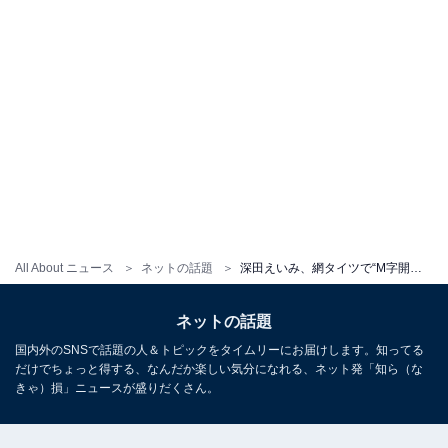
All About ニュース
ネットの話題
深田えいみ、網タイツで“M字開脚”を披露！ 「どうしたん？ 最近イケイケ過ぎて?!」「すごく美しい」
ネットの話題
国内外のSNSで話題の人＆トピックをタイムリーにお届けします。知ってる
だけでちょっと得する、なんだか楽しい気分になれる、ネット発「知ら（な
きゃ）損」ニュースが盛りだくさん。