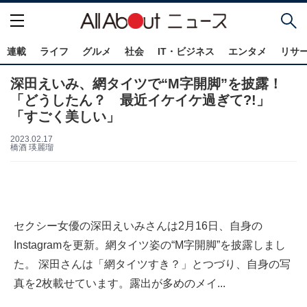
連載
ライフ
グルメ
社会
IT・ビジネス
エンタメ
リサ
深田えいみ、網タイツで“M字開脚”を披露！
「どうしたん？ 最近イケイケ過ぎて?!」
「すごく美しい」
2023.02.17
橋酒 瑛麗瑠
セクシー女優の深田えいみさんは2月16日、自身の
Instagramを更新。網タイツ姿の“M字開脚”を披露しまし
た。 深田さんは「網タイツすき？」とつづり、自身の写
真を2枚載せています。露出が多めのメイ...