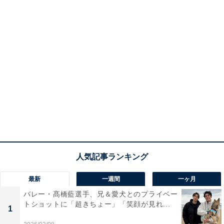
最新
一週間
一ヶ月
バレー・髙橋藍選手、兄＆愛犬とのプライベー
トショットに「超きちょー」「笑顔が見れ...
1