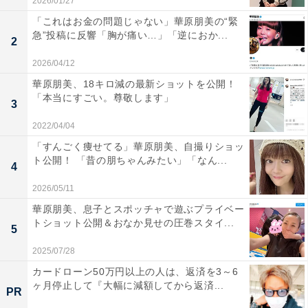
2026/01/27
「これはお金の問題じゃない」華原朋美の“緊
急”投稿に反響「胸が痛い…」「逆におか...
2
2026/04/12
華原朋美、18キロ減の最新ショットを公開！
「本当にすごい。尊敬します」
3
2022/04/04
「すんごく痩せてる」華原朋美、自撮りショッ
ト公開！ 「昔の朋ちゃんみたい」「なん...
4
2026/05/11
華原朋美、息子とスポッチャで遊ぶプライベー
トショット公開＆おなか見せの圧巻スタイ...
5
2025/07/28
カードローン50万円以上の人は、返済を3～6
ヶ月停止して『大幅に減額してから返済...
PR