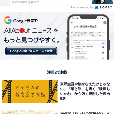
渋谷法務総合事務所
Recommended by
注目の連載
東野圭吾や湊かなえだけじゃな
い、「業と罪」を描く『映画ち
いかわ』から強く連想した映画
8選
20年間「駆け込み実績ゼロ」の