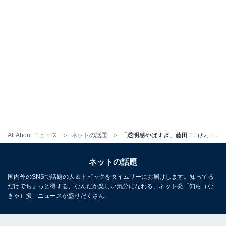
All About ニュース
ネットの話題
「透明感やばすぎ」藤田ニコル、谷間あらわなランジェリーショット披露！ 「地上に降りた最後の天使」
ネットの話題
国内外のSNSで話題の人＆トピックをタイムリーにお届けします。知ってる
だけでちょっと得する、なんだか楽しい気分になれる、ネット発「知ら（な
きゃ）損」ニュースが盛りだくさん。