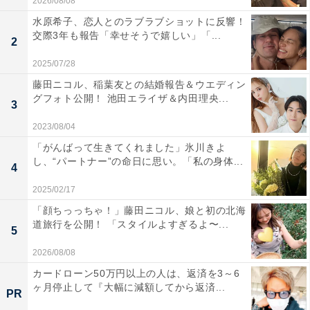
2026/08/08
水原希子、恋人とのラブラブショットに反響！
交際3年も報告「幸せそうで嬉しい」「...
2
2025/07/28
藤田ニコル、稲葉友との結婚報告＆ウエディン
グフォト公開！ 池田エライザ＆内田理央...
3
2023/08/04
「がんばって生きてくれました」氷川きよ
し、“パートナー”の命日に思い。「私の身体...
4
2025/02/17
「顔ちっっちゃ！」藤田ニコル、娘と初の北海
道旅行を公開！ 「スタイルよすぎるよ〜...
5
2026/08/08
カードローン50万円以上の人は、返済を3～6
ヶ月停止して『大幅に減額してから返済...
PR