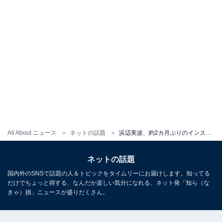
All About ニュース
ネットの話題
浜辺美波、約2カ月ぶりのインスタ更新でかわいすぎる最新ショット披露！ マネージャーとのほっこりエピソードも
ネットの話題
国内外のSNSで話題の人＆トピックをタイムリーにお届けします。知ってる
だけでちょっと得する、なんだか楽しい気分になれる、ネット発「知ら（な
きゃ）損」ニュースが盛りだくさん。