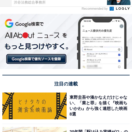
渋谷法務総合事務所
Recommended by
注目の連載
東野圭吾や湊かなえだけじゃな
い、「業と罪」を描く『映画ち
いかわ』から強く連想した映画
8選
20年間「駆け込み実績ゼロ」の