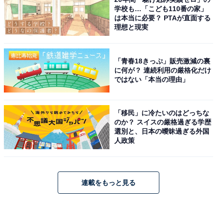
学校も…「こども110番の家」
は本当に必要？ PTAが直面する
理想と現実
「青春18きっぷ」販売激減の裏
に何が？ 連続利用の厳格化だけ
ではない「本当の理由」
「移民」に冷たいのはどっちな
のか？ スイスの厳格過ぎる学歴
選別と、日本の曖昧過ぎる外国
人政策
連載をもっと見る