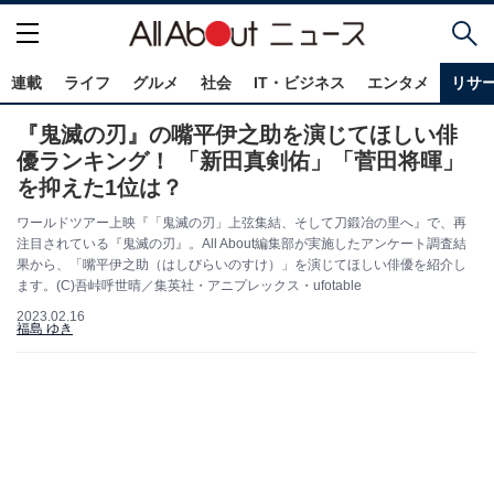
連載
ライフ
グルメ
社会
IT・ビジネス
エンタメ
リサ
『鬼滅の刃』の嘴平伊之助を演じてほしい俳
優ランキング！ 「新田真剣佑」「菅田将暉」
を抑えた1位は？
ワールドツアー上映『「鬼滅の刃」上弦集結、そして刀鍛冶の里へ』で、再
注目されている『鬼滅の刃』。All About編集部が実施したアンケート調査結
果から、「嘴平伊之助（はしびらいのすけ）」を演じてほしい俳優を紹介し
ます。(C)吾峠呼世晴／集英社・アニプレックス・ufotable
2023.02.16
福島 ゆき