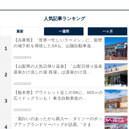
最新
一週間
一ヶ月
【兵庫県】「世界一忙しいラーメン」に、龍野
の城下町を再現したSAも。山陽自動車道...
1
2026/08/04
【山梨県の人気日帰り温泉】「山梨日帰り温泉
源泉かけ流しの湯 桜湯」は源泉かけ流...
2
2026/08/05
【栃木県】アウトレット近くのSAに、600㎡の
広々ドッグランも！ 東北自動車道の...
3
2026/08/05
「面白いのあったから購入〜」ダイソーのポッ
プアップランドリーバッグが話題。“さま...
4