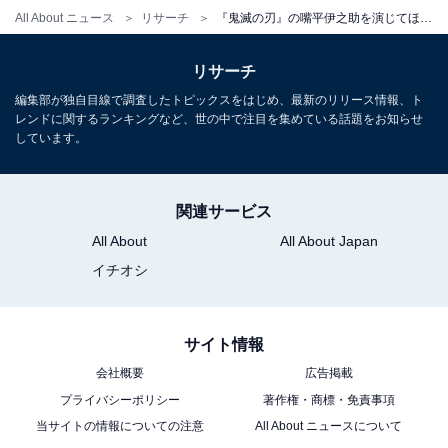
All About ニュース
リサーチ
『鬼滅の刃』の嘴平伊之助を演じてほしい俳優ランキング！ 「新田真剣佑」「菅田将暉」を抑えた1位は？
リサーチ
編集部が独自目線で調査したトピックスをはじめ、最新のリリース情報、ト
レンドに関するランキングなど、世の中で注目を集めている話題をお知らせ
しています。
関連サービス
All About
All About Japan
イチオシ
サイト情報
会社概要
広告掲載
プライバシーポリシー
著作権・商標・免責事項
当サイトの情報についての注意
All About ニュースについて