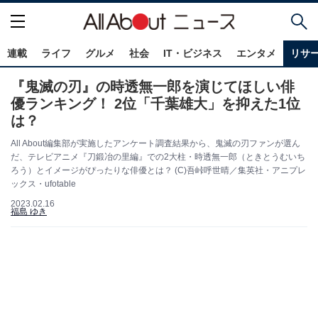
連載
ライフ
グルメ
社会
IT・ビジネス
エンタメ
リサ
『鬼滅の刃』の時透無一郎を演じてほしい俳
優ランキング！ 2位「千葉雄大」を抑えた1位
は？
All About編集部が実施したアンケート調査結果から、鬼滅の刃ファンが選ん
だ、テレビアニメ『刀鍛冶の里編』での2大柱・時透無一郎（ときとうむいち
ろう）とイメージがぴったりな俳優とは？ (C)吾峠呼世晴／集英社・アニプレ
ックス・ufotable
2023.02.16
福島 ゆき