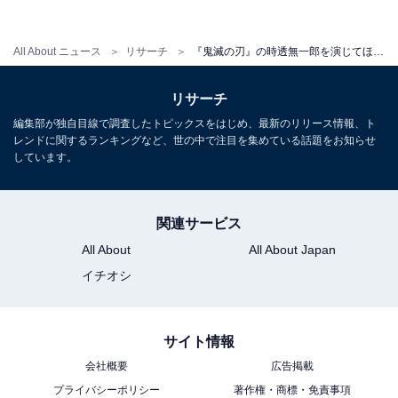
される牧野富太郎をモデルにした主人公・槙野万太郎
（まきのまんたろう）役を演じます。
All About ニュース
リサーチ
『鬼滅の刃』の時透無一郎を演じてほしい俳優ランキング！ 2位「千葉雄大」を抑えた1位は？
回答者からは、「透明感があり、不思議な雰囲気も表現
リサーチ
できそうで素敵に演じてくれそうです（52歳未回答）」
編集部が独自目線で調査したトピックスをはじめ、最新のリリース情報、ト
「透明感があって、かっこいい戦闘シーンもできそうな
レンドに関するランキングなど、世の中で注目を集めている話題をお知らせ
しています。
ので（30歳女性）」「無一郎の透明感を表現できそうだ
から（30歳女性）」など、無一郎の“透明感”のある雰囲
気がぴったりとの声が目立ちました。
関連サービス
All About
All About Japan
また、「無関心さを上手く演じそう（45歳男性）」「童
イチオシ
顔なので違和感がなさそうなのと、演技力があるためで
す（28歳女性）」「無口で真顔な感じが似合いそう（23
歳女性）」などのコメントも寄せられました。
サイト情報
会社概要
広告掲載
プライバシーポリシー
著作権・商標・免責事項