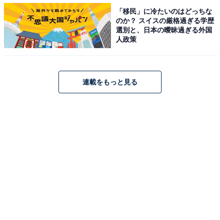
「移民」に冷たいのはどっちな
のか？ スイスの厳格過ぎる学歴
View this post on Instagram
選別と、日本の曖昧過ぎる外国
人政策
連載をもっと見る
A post shared by 連続テレビ小説「らんまん」 (@asadora_ak_nh
影のある役柄からコミカルな演技まで、どんな役柄もこ
なす神木隆之介さんが同率3位。2023年度前期の連続テ
レビ小説『らんまん』（NHK）で“日本植物学の父”と称