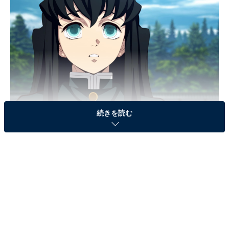
続きを読む
画像出典：
『鬼滅の刃』竈門炭治郎 立志編 公式サイト
(C)吾峠呼世晴／集英社・アニプレックス・ufotable
4月からフジテレビ系で放送開始予定の『鬼滅の刃 刀鍛
冶の里編』に登場する、霞柱 （かすみばしら）の時透無
一郎。すぐに記憶を失ってしまうため、ぼーっと考え事
をしていることが多く、人に無関心で冷たいもの言いに
場が凍り付く場面も。修行を始めてから、わずか2カ月