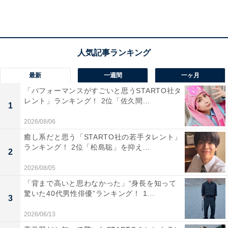
お誕生日、おめでとうございます⚔️
pic.twitter.com/m69OTNDXyN
— 映画『キングダム 運命の炎』公式アカウント
(@kingdomthemovie)
February 1, 2023
最新
一週間
一ヶ月
「パフォーマンスがすごいと思うSTARTO社タ
レント」ランキング！ 2位「佐久間...
1
3位は、高い演技力でさまざまな役柄を演じ分ける俳
2026/08/06
優・吉沢亮さん。2023年7月にシリーズ3作目の最新作が
癒し系だと思う「STARTO社の若手タレント」
公開される映画『キングダム』では、目が離せない迫真
ランキング！ 2位「松島聡」を抑え...
2
のアクションシーンを披露しました。
2026/08/05
「背まで高いと思わなかった」“身長を知って
回答者からは、「無表情で役をこなせそう（46歳女
驚いた40代男性俳優”ランキング！ 1...
3
性）」「イケメンで何を考えているか分からない役とか
2026/06/13
似合いそうです。黙っていても絵になるので無口な無一