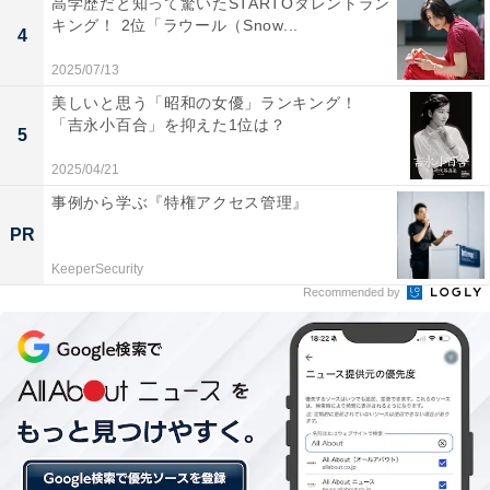
高学歴だと知って驚いたSTARTOタレントラン
郎に合っていると思います（45歳女性）」「顔立ちと無
キング！ 2位「ラウール（Snow...
4
気力な感じの役柄がぴったりのため（21歳女性）」な
ど、特に無一郎が無表情で考え事をしている場面の演技
2025/07/13
が絵になるとの声がありました。
美しいと思う「昭和の女優」ランキング！
「吉永小百合」を抑えた1位は？
5
ほかにも、「綺麗な顔が時透のイメージに合うと思うか
2025/04/21
らです（32歳女性）」「細い線で素早そうな感じが似合
事例から学ぶ『特権アクセス管理』
う（46歳女性）」「少し影のある感じがぴったり（40歳
PR
女性）」などのコメントが寄せられました。
KeeperSecurity
Recommended by