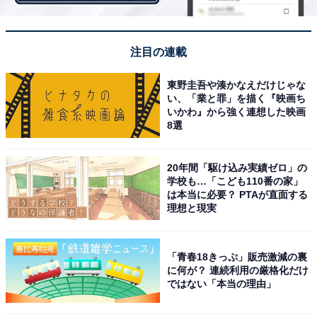
注目の連載
東野圭吾や湊かなえだけじゃな
い、「業と罪」を描く『映画ち
いかわ』から強く連想した映画
8選
同率3位：神木隆之介
20年間「駆け込み実績ゼロ」の
学校も…「こども110番の家」
は本当に必要？ PTAが直面する
理想と現実
「青春18きっぷ」販売激減の裏
に何が？ 連続利用の厳格化だけ
ではない「本当の理由」