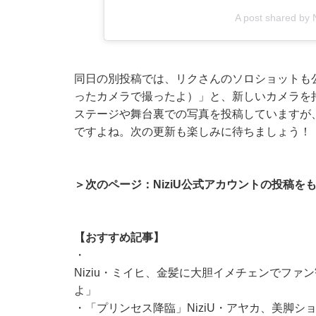
A post shared by N
同日の別投稿では、リクさんのソロショットも
ったカメラで撮ったよ）」と、新しいカメラを
ステージや舞台裏での写真を投稿していますが
ですよね。次の更新も楽しみに待ちましょう！
＞次のページ：NiziU公式アカウントの投稿を
【おすすめ記事】
・
Niziu・ミイヒ、金髪に大胆イメチェンでファ
よ」
・
「プリンセス降臨」NiziU・アヤカ、美脚シ