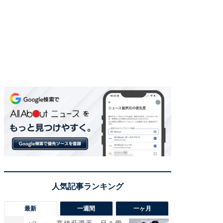
最新
一週間
一ヶ月