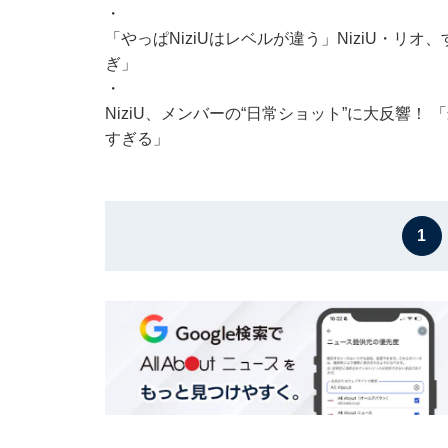
・
「やっぱNiziUはレベルが違う」NiziU・リ
ぎ」
・
NiziU、メンバーの“日常ショット”に大反響
すぎる」
1