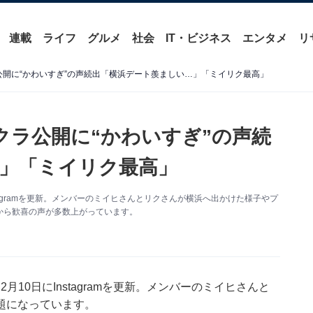
連載
ライフ
グルメ
社会
IT・ビジネス
エンタメ
リ
ラ公開に“かわいすぎ”の声続出「横浜デート羨ましい…」「ミイリク最高」
リクラ公開に“かわいすぎ”の声続
」「ミイリク最高」
stagramを更新。メンバーのミイヒさんとリクさんが横浜へ出かけた様子やプ
から歓喜の声が多数上がっています。
月10日にInstagramを更新。メンバーのミイヒさんと
題になっています。