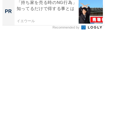
「持ち家を売る時のNG行為」
「持ち家
知ってるだけで得する事とは
知って
PR
PR
イエウール
イエウー
Recommended by