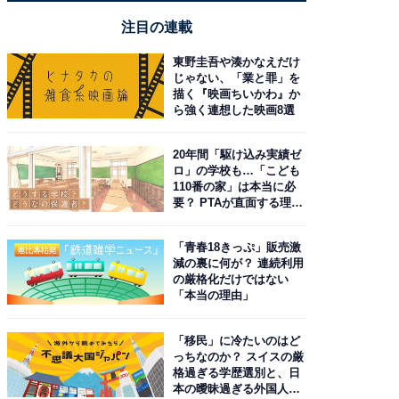
注目の連載
東野圭吾や湊かなえだけ
じゃない、「業と罪」を
描く『映画ちいかわ』か
ら強く連想した映画8選
20年間「駆け込み実績ゼ
ロ」の学校も…「こども
110番の家」は本当に必
要？ PTAが直面する理想
と現実
「青春18きっぷ」販売激
減の裏に何が？ 連続利用
の厳格化だけではない
「本当の理由」
「移民」に冷たいのはど
っちなのか？ スイスの厳
格過ぎる学歴選別と、日
本の曖昧過ぎる外国人政