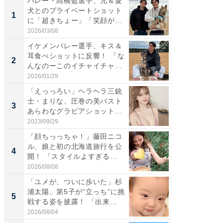
バレー・髙橋藍選手、兄＆愛
「さす
犬とのプライベートショット
は」高
1
1
に「超きちょー」「笑顔が見
災地を
れ...
「カ...
2026/03/08
2026/08/0
イケメンバレー選手、キス＆
「え、
耳食べショットに反響！ 「な
芸人、2
2
2
んなのーこのイチャイチャ
エットに
感...
2026/01/29
2026/08/0
「えっっろい」ヘラヘラ三銃
「脚が
士・まりな、圧巻の美バスト
横川尚
3
3
あらわなグラビアショット公
ムキな姿
開...
刃...
2023/09/29
2026/08/0
「顔ちっっちゃ！」藤田ニコ
「脳がバ
ル、娘と初の北海道旅行を公
装姿が話
4
4
開！ 「スタイルよすぎる
のお父さ
よ〜...
2026/08/08
2026/08/0
「ユメが、ついに歩いた」杉
「急に
浦太陽、第5子が“立っち”に挑
る」広
5
5
戦する姿を披露！ 「出来...
ョット
た」の..
2026/08/04
2026/08/0