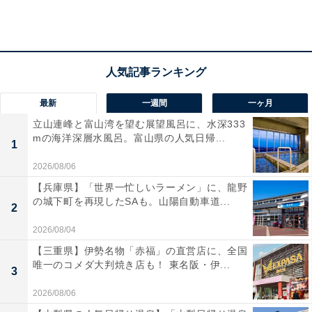
も「手で切れる」のは大きなメリットになります。梱包
途中で作業の手を止めてハサミを使うのは、ちょっとし
たストレスになります。「そんなことで？」と思われる
かもしれませんが、作業の流れを止めたくないユーザー
にとっては、「手で切れる」ことは大きなメリットで
最新
一週間
一ヶ月
す。
立山連峰と富山湾を望む展望風呂に、水深333
mの海洋深層水風呂。富山県の人気日帰...
1
2026/08/06
【兵庫県】「世界一忙しいラーメン」に、龍野
の城下町を再現したSAも。山陽自動車道...
2
2026/08/04
【三重県】伊勢名物「赤福」の直営店に、全国
唯一のコメダ大判焼き店も！ 東名阪・伊...
3
2026/08/06