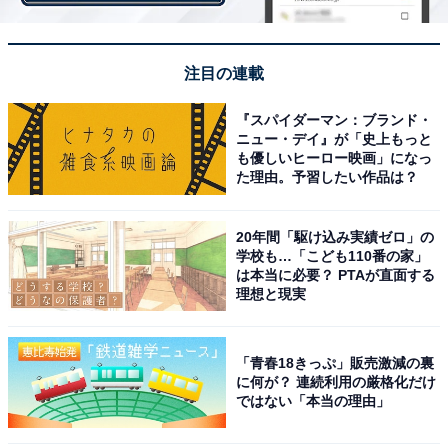
ダイソーの「手で切れる緩衝材」はマス目状になっている​​​​​​
注目の連載
ダイソーの「手で切れる緩衝材」は一般的な緩衝材と何
『スパイダーマン：ブランド・
が違うのかというと、マス目状になっていることです。
ニュー・デイ』が「史上もっと
も優しいヒーロー映画」になっ
た理由。予習したい作品は？
20年間「駆け込み実績ゼロ」の
学校も…「こども110番の家」
は本当に必要？ PTAが直面する
理想と現実
「青春18きっぷ」販売激減の裏
に何が？ 連続利用の厳格化だけ
ではない「本当の理由」