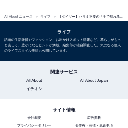
All About ニュース
ライフ
【ダイソー】ハサミ不要の「手で切れる緩衝材」を使ってみた！ 本当に手で切れる？
ライフ
話題の生活雑貨やファッション、お出かけスポット情報など、暮らしがもっ
と楽しく、豊かになるヒントが満載。編集部が独自調査した、気になる他人
太い線のところは、切れ目が入るとスッと切れる
のライフスタイル事情も公開しています。
実際に太い線を使って手で切ってみました。切り出す時
に多少力が必要で、スパッと切ることができずに、切り
関連サービス
口が雑になることがあります。でもいったん切れ目が入
All About
All About Japan
ると、手でスーッと切ることができます。
イチオシ
サイト情報
会社概要
広告掲載
プライバシーポリシー
著作権・商標・免責事項