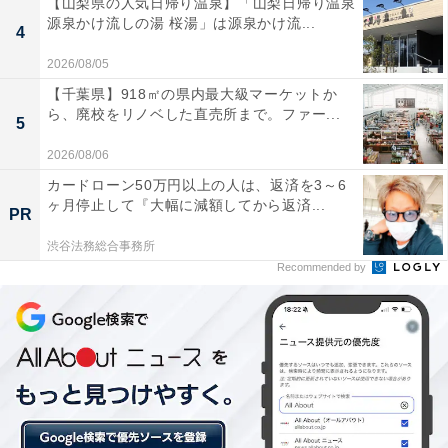
【山梨県の人気日帰り温泉】「山梨日帰り温泉
源泉かけ流しの湯 桜湯」は源泉かけ流...
4
2026/08/05
【千葉県】918㎡の県内最大級マーケットか
「手でまっすぐ切れる」緩衝材。本当に切れる？
ら、廃校をリノベした直売所まで。ファー...
5
2026/08/06
カードローン50万円以上の人は、返済を3～6
ヶ月停止して『大幅に減額してから返済...
PR
渋谷法務総合事務所
Recommended by