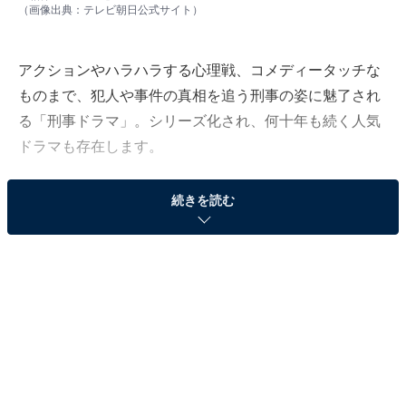
（画像出典：
テレビ朝日公式サイト
）
アクションやハラハラする心理戦、コメディータッチな
ものまで、犯人や事件の真相を追う刑事の姿に魅了され
る「刑事ドラマ」。シリーズ化され、何十年も続く人気
ドラマも存在します。
All About編集部では、全国10〜70代の男女442人を対象
続きを読む
に、「刑事ドラマ」に関するアンケート調査を実施しま
した（調査期間：2023年1月12〜31日）。今回はその中
から、「名作だと思う刑事ドラマ」ランキングを発表し
ます！
＞25位までの全ランキング結果を見る