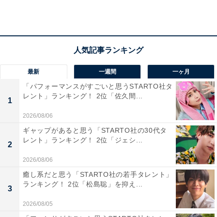
事が出来たドラマだということと、比較的現実に起こっ
ているような事件を題材にストーリーが展開していたの
で、リアルな感じがしたから（47歳男性）」など、本庁
のエリート刑事との関係性や、警察組織の体質などにも
焦点を当てたストーリーが斬新だったとの声がありまし
最新
一週間
一ヶ月
た。
「パフォーマンスがすごいと思うSTARTO社タ
レント」ランキング！ 2位「佐久間...
1
2026/08/06
ギャップがあると思う「STARTO社の30代タ
レント」ランキング！ 2位「ジェシ...
2
2026/08/06
癒し系だと思う「STARTO社の若手タレント」
ランキング！ 2位「松島聡」を抑え...
3
2026/08/05