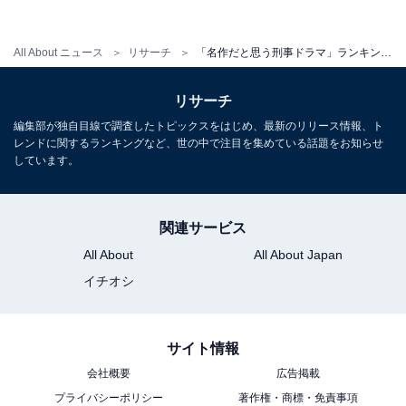
キャラクターがとても魅力的で、ゲスト俳優も毎回素晴
らしいキャスティングなので（39歳男性）」「刑事だけ
All About ニュース
リサーチ
「名作だと思う刑事ドラマ」ランキング！ 3位『踊る大捜査線』、2位『相棒』を抑えた1位は？
でなく、犯人にもスポットを当てている点が面白い。毎
回、犯人役の俳優も豪華で見応えがある（41歳女性）」
リサーチ
など、ひょうひょうと事件を解決していく独特なキャラ
編集部が独自目線で調査したトピックスをはじめ、最新のリリース情報、ト
レンドに関するランキングなど、世の中で注目を集めている話題をお知らせ
クターの古畑任三郎をはじめ、犯人役のキャスティング
しています。
も見応えがあったとの声がありました。
関連サービス
＞25位までの全ランキング結果を見る
All About
All About Japan
イチオシ
※回答者のコメントは原文ママです
サイト情報
会社概要
広告掲載
【おすすめ記事】
プライバシーポリシー
著作権・商標・免責事項