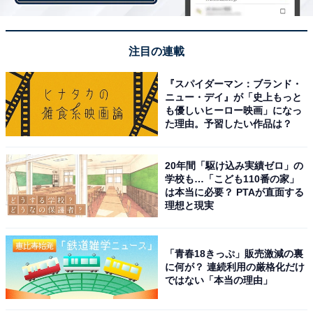
さる事があってその度に反省させられる気がします（40
歳男性）」「社会派的な話もあり、クスッと笑える話も
あり、また考えさせられる内容だったりと、飽きないか
注目の連載
ら（45歳女性）」など、20年以上も続くロングヒット作
『スパイダーマン：ブランド・
でありながら“ハズレの回がない”との声もありました。
ニュー・デイ』が「史上もっと
も優しいヒーロー映画」になっ
た理由。予習したい作品は？
20年間「駆け込み実績ゼロ」の
学校も…「こども110番の家」
は本当に必要？ PTAが直面する
理想と現実
「青春18きっぷ」販売激減の裏
に何が？ 連続利用の厳格化だけ
ではない「本当の理由」