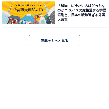
「移民」に冷たいのはどっちな
のか？ スイスの厳格過ぎる学歴
選別と、日本の曖昧過ぎる外国
第1位：『古畑任三郎』
人政策
第1位は、1994年から放送された『古畑任三郎』でし
た。三谷幸喜さんが脚本を手掛ける1話完結型のサスペ
連載をもっと見る
ンスドラマシリーズ。卓越した推理力で完全犯罪を暴く
警部補・古畑任三郎を田村正和さんが演じ、各回で変わ
る犯人役の豪華なゲスト出演者も話題を呼びました。
また、放送の前半に犯人役および犯行シーンが放送さ
れ、犯人が誰なのかよりも、どのように犯人を追い詰め
ていくかに焦点が当てられています。
回答者からは、「古畑のモノマネが流行る程人気だった
から（38歳男性）」「田村正和演じる古畑の飄々とした