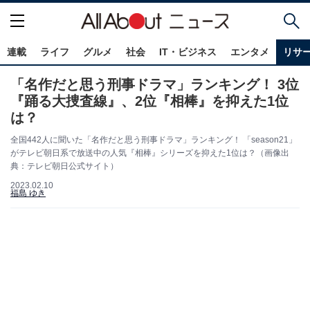
連載
ライフ
グルメ
社会
IT・ビジネス
エンタメ
リサ
「名作だと思う刑事ドラマ」ランキング！ 3位
『踊る大捜査線』、2位『相棒』を抑えた1位
は？
全国442人に聞いた「名作だと思う刑事ドラマ」ランキング！ 「season21」
がテレビ朝日系で放送中の人気『相棒』シリーズを抑えた1位は？（画像出
典：テレビ朝日公式サイト）
2023.02.10
福島 ゆき