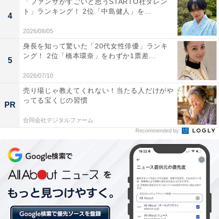
「ファンサがすごいと思うSTARTO社タレン
ト」ランキング！ 2位「中島健人」を...
4
2026/08/05
身長を知って驚いた「20代女性俳優」ランキ
第2位：『相棒』
ング！ 2位「橋本環奈」をわずか1票差...
5
第2位は、2000年からテレビ朝日系で放送されている
2026/07/10
『相棒』。水谷豊さん演じる主人公・杉下右京の唯一無
売り場じゃ教えてくれない！当たる人だけがや
ってる宝くじの習慣
二のキャラクターが最大の魅力です。歴代相棒を寺脇康
PR
文さん、及川光博さん、成宮寛貴（現・平宮博重）さ
合同会社デジタルファーム
ん、反町隆史さんが演じ、現在は、初代相棒・寺脇康文
Recommended by
さん演じる亀山薫とのコンビが活躍する「season21」が
放送されています。
回答者からは、「長く続くシリーズでありながら同じよ
うな話がなく面白いからです（23歳女性）」「主人公で
ある杉下右京の正論が、何気ない自分の良くない所に刺