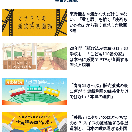
注目の連載
東野圭吾や湊かなえだけじゃな
い、「業と罪」を描く『映画ち
いかわ』から強く連想した映画
8選
20年間「駆け込み実績ゼロ」の
学校も…「こども110番の家」
は本当に必要？ PTAが直面する
理想と現実
「青春18きっぷ」販売激減の裏
に何が？ 連続利用の厳格化だけ
ではない「本当の理由」
「移民」に冷たいのはどっちな
のか？ スイスの厳格過ぎる学歴
選別と、日本の曖昧過ぎる外国