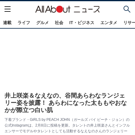
連載
ライフ
グルメ
社会
IT・ビジネス
エンタメ
リサ
井上咲楽＆なえなの、谷間あらわなランジェ
リー姿を披露！ あらわになった太ももやおな
かが際立つ白い肌
下着ブランド・GiRLS by PEACH JOHN（ガールズ バイ ピーチ・ジョン）の
公式Instagramは、2月8日に投稿を更新。タレントの井上咲楽さんとインフル
エンサーでモデルやタレントとしても活動するなえなのさんのランジェリー