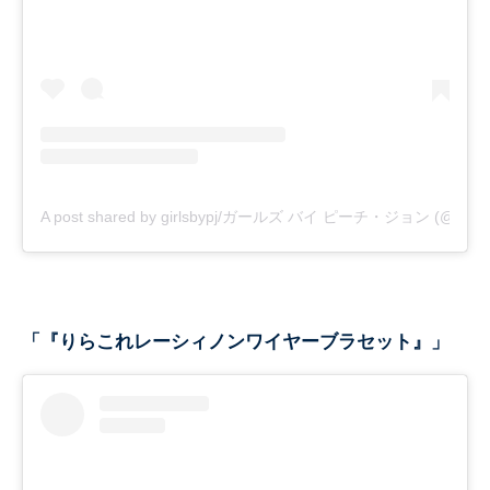
A post shared by girlsbypj/ガールズ バイ ピーチ・ジョン (@girlsb
「『りらこれレーシィノンワイヤーブラセット』」