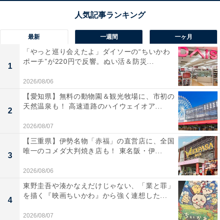
最新
一週間
一ヶ月
「やっと巡り会えたよ」ダイソーの“ちいかわ
ポーチ”が220円で反響。ぬい活＆防災...
1
2026/08/06
【愛知県】無料の動物園＆観光牧場に、市初の
天然温泉も！ 高速道路のハイウェイオア...
2
2026/08/07
【三重県】伊勢名物「赤福」の直営店に、全国
唯一のコメダ大判焼き店も！ 東名阪・伊...
3
2026/08/06
東野圭吾や湊かなえだけじゃない、「業と罪」
を描く『映画ちいかわ』から強く連想した...
4
2026/08/07