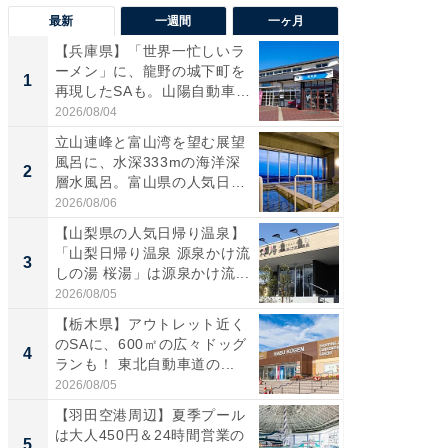
最新
一週間
一ヶ月
【兵庫県】「世界一忙しいラ
【三重
ーメン」に、龍野の城下町を
「鈴鹿天
1
1
再現したSAも。山陽自動車
は100
道...
2026/08/04
2026/08/0
立山連峰と富山湾を望む展望
「ミニオ
風呂に、水深333mの海洋深
ッグ！ 
2
2
層水風呂。富山県の人気日
ど、夏限
帰...
2026/08/06
2026/08/0
【山梨県の人気日帰り温泉】
ステラ
「山梨日帰り温泉 源泉かけ流
詰め放題
3
3
しの湯 桜湯」は源泉かけ流...
00円で「
2026/08/05
2026/08/0
【栃木県】アウトレット近く
【埼玉
のSAに、600㎡の広々ドッグ
「行田天
4
4
ランも！ 東北自動車道の...
は和の
が...
2026/08/05
2026/08/0
【羽田空港周辺】夏季プール
【石川
は大人450円＆24時間営業の
湯】「天
5
5