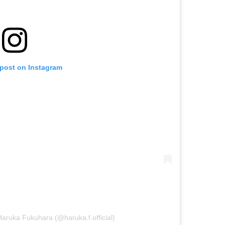
 post on Instagram
uka Fukuhara (@haruka.f.official)