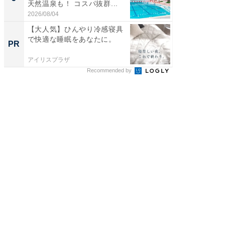
天然温泉も！ コスパ抜群...
賀ゆめ
お...
2026/08/04
2026/08/0
【大人気】ひんやり冷感寝具
アクセ
で快適な睡眠をあなたに。
「知識
PR
PR
する視
アイリスプラザ
アクセン
Recommended by