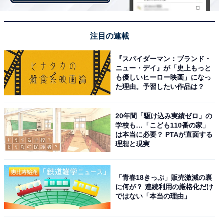
注目の連載
『スパイダーマン：ブランド・
ニュー・デイ』が「史上もっと
も優しいヒーロー映画」になっ
た理由。予習したい作品は？
20年間「駆け込み実績ゼロ」の
学校も…「こども110番の家」
は本当に必要？ PTAが直面する
理想と現実
「青春18きっぷ」販売激減の裏
に何が？ 連続利用の厳格化だけ
ではない「本当の理由」
第1位：スシロー（159票）