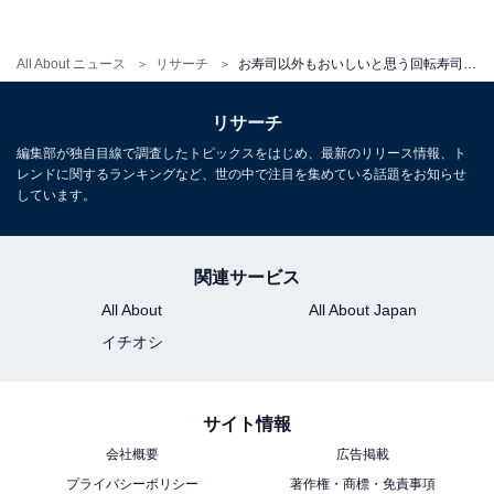
＞10位までの全ランキング結果を見る
All About ニュース
リサーチ
お寿司以外もおいしいと思う回転寿司チェーンランキング！ 3位「はま寿司」、2位「無添くら寿司」、1位は？
リサーチ
※コメントは回答者の原文ママです
編集部が独自目線で調査したトピックスをはじめ、最新のリリース情報、ト
レンドに関するランキングなど、世の中で注目を集めている話題をお知らせ
しています。
【おすすめ記事】
・
関連サービス
今だからこそ行きたい回転寿司チェーンランキング！ 2
All About
All About Japan
位「はま寿司」、1位は？
・
イチオシ
お寿司がおいしいと思う回転寿司チェーンランキング！
2位「はま寿司」、1位は？
サイト情報
・
会社概要
広告掲載
「#回転寿司テロ」に負けずがんばってほしいと思う回
プライバシーポリシー
著作権・商標・免責事項