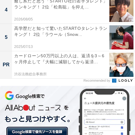
癒し系だと思う「STARTO社の若手タレント」
ランキング！ 2位「松島聡」を抑え...
4
第2位：無添くら寿司（142票）
2026/08/05
高学歴だと知って驚いたSTARTOタレントラン
2位は、142票を獲得した「無添くら寿司」でした！
キング！ 2位「ラウール（Snow...
5
2025/07/13
無添くら寿司は、汁ものやうどんのほかに、丼ものやラ
カードローン50万円以上の人は、返済を3～6
ーメンまでそろっているのが大きな特徴です。平日限定
ヶ月停止して『大幅に減額してから返済...
PR
の海鮮丼や天丼、うな丼といった特製メニューも。無添
渋谷法務総合事務所
くら寿司こだわりの“四大添加物不使用”はサイドメニュ
Recommended by
ーも同様であり、安心して楽しめるのも魅力です。
「ラーメンや揚げ物なども充実していて好き」（大阪府
／40代女性）や「くら寿司の坦々麺がすき」（和歌山県
／30代女性）など、やはり豊富な1品メニューへの評価
が目立ちました。