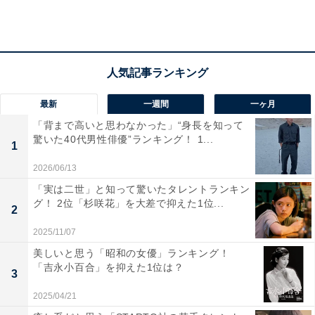
屋で食べるのと同じくらいのクオリティで美味しいか
ら」（奈良県／30代女性）といった声が寄せられていま
す。
最新
一週間
一ヶ月
「背まで高いと思わなかった」“身長を知って
驚いた40代男性俳優”ランキング！ 1...
1
2026/06/13
「実は二世」と知って驚いたタレントランキン
グ！ 2位「杉咲花」を大差で抑えた1位...
2
2025/11/07
美しいと思う「昭和の女優」ランキング！
「吉永小百合」を抑えた1位は？
3
2025/04/21