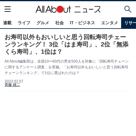
連載
ライフ
グルメ
社会
IT・ビジネス
エンタメ
リサ
お寿司以外もおいしいと思う回転寿司チェー
ンランキング！ 3位「はま寿司」、2位「無添
くら寿司」、1位は？
All About編集部は、全国10〜60代の男女500人を対象に「回転寿司チェーン
に関するアンケート調査」を実施。「お寿司以外もおいしいと思う回転寿司
チェーンランキング」で1位に選ばれたのは？
2023.02.07
斉藤 雄二