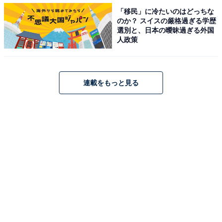
1位は、159票で「スシロー」が選ばれました！
「移民」に冷たいのはどっちな
のか？ スイスの厳格過ぎる学歴
選別と、日本の曖昧過ぎる外国
人政策
スシローのサイドメニューは、TOP3の中では最も少な
いものの、汁ものや茶わん蒸し、フライドチキン、ポテ
トサラダなど、人気メニューをしっかりと押さえている
印象です。寿司ネタの種類や限定メニューが豊富なた
連載をもっと見る
め、しっかりと脇を固めたラインナップになっていま
す。
コメントを見ると、「軟骨のからあげ、茶碗蒸しが美味
しい」（埼玉県／30代女性）や「主にケーキやプリンな
どがとてもおいしい。値段を感じさせない本当にクリア
な感じ」（東京都／40代女性）といった声が寄せられて
いました。