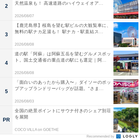
天然温泉も！ 高速道路のハイウェイオア...
2
2026/08/07
【鹿児島県】桜島を望む駅ビルの大観覧車に、
無料の駅ナカ足湯も！ 駅ナカ・駅直結ス...
3
2026/08/08
道の駅「阿蘇」は阿蘇五岳を望むグルメスポッ
ト。国土交通省の重点道の駅にも選定｜阿...
4
2026/08/08
「面白いのあったから購入〜」ダイソーのポッ
プアップランドリーバッグが話題。“さま...
5
2026/08/03
全国の絶景ポイントにサウナ付きのシェア別荘
を展開
PR
COCO VILLA on GOETHE
Recommended by