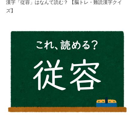
漢字「従容」はなんて読む？ 【脳トレ・難読漢字クイ
ズ】