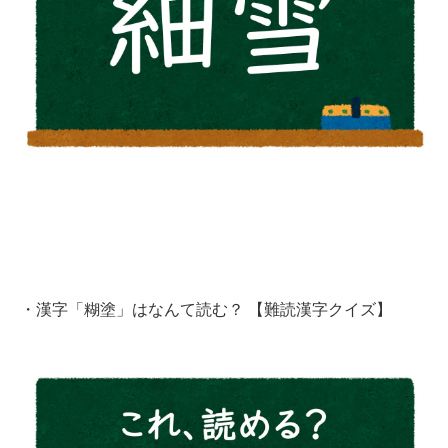
・
漢字「糊塗」はなんて読む？ 【難読漢字クイズ】