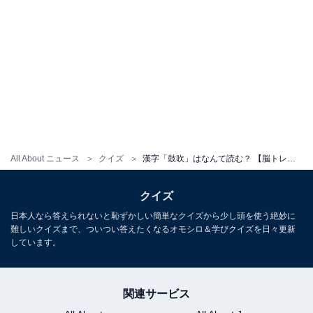
All About ニュース
クイズ
漢字「鼓吹」はなんて読む？ 【脳トレ・難読漢字クイズ】
クイズ
日本人なら答えられないと恥ずかしい簡単なクイズから少し頭を使う絶妙に
難しいクイズまで、ついつい答えたくなるオモシロ＆学びクイズを日々更新
しています。
関連サービス