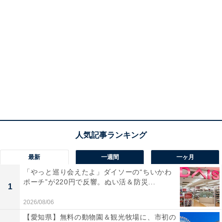
最新
一週間
一ヶ月
「やっと巡り会えたよ」ダイソーの“ちいかわ
ポーチ”が220円で反響。ぬい活＆防災...
1
2026/08/06
【愛知県】無料の動物園＆観光牧場に、市初の