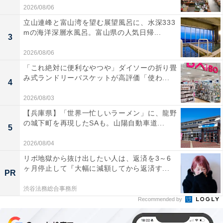
2026/08/06
立山連峰と富山湾を望む展望風呂に、水深333
mの海洋深層水風呂。富山県の人気日帰...
3
2026/08/06
「これ絶対に便利なやつや」ダイソーの折り畳
み式ランドリーバスケットが高評価「使わ...
4
2026/08/03
【兵庫県】「世界一忙しいラーメン」に、龍野
の城下町を再現したSAも。山陽自動車道...
5
2026/08/04
リボ地獄から抜け出したい人は、返済を3～6
ヶ月停止して『大幅に減額してから返済す...
PR
渋谷法務総合事務所
Recommended by