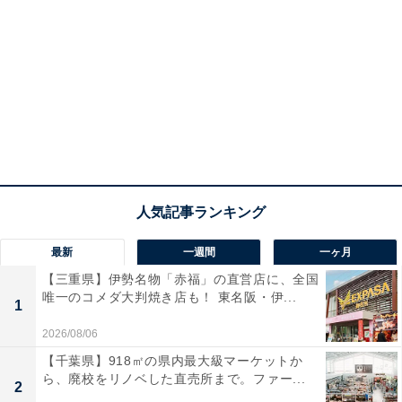
最新
一週間
一ヶ月
【三重県】伊勢名物「赤福」の直営店に、全国
唯一のコメダ大判焼き店も！ 東名阪・伊...
1
2026/08/06
【千葉県】918㎡の県内最大級マーケットか
ら、廃校をリノベした直売所まで。ファー...
2