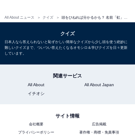
All About ニュース
クイズ
頭をひねれば分かるかも？ 名前「虹」はなんて読むでしょう【キラキラネームクイズ】
クイズ
日本人なら答えられないと恥ずかしい簡単なクイズから少し頭を使う絶妙に
・
難しいクイズまで、ついつい答えたくなるオモシロ＆学びクイズを日々更新
初見で分かったらすごい！ 「大海」はなんて読むでしょ
しています。
う【キラキラネームクイズ】
関連サービス
All About
All About Japan
イチオシ
サイト情報
会社概要
広告掲載
プライバシーポリシー
著作権・商標・免責事項