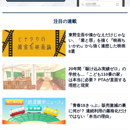
頭をひねれば読めるかも？ 名前「舞曲」はなんて読むで
しょう【キラキラネームクイズ】
注目の連載
東野圭吾や湊かなえだけじゃな
い、「業と罪」を描く『映画ち
いかわ』から強く連想した映画
8選
20年間「駆け込み実績ゼロ」の
学校も…「こども110番の家」
は本当に必要？ PTAが直面する
理想と現実
「青春18きっぷ」販売激減の裏
に何が？ 連続利用の厳格化だけ
ではない「本当の理由」