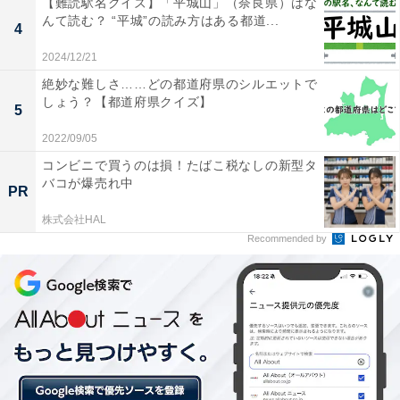
【難読駅名クイズ】「平城山」（奈良県）はな
んて読む？ “平城”の読み方はある都道...
4
2024/12/21
絶妙な難しさ……どの都道府県のシルエットで
しょう？【都道府県クイズ】
5
2022/09/05
コンビニで買うのは損！たばこ税なしの新型タ
バコが爆売れ中
PR
株式会社HAL
Recommended by
・