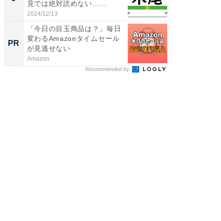
見では絶対読めない……
賀ゆめ
お...
2024/12/13
2026/08/0
「今日の目玉商品は？」毎日
デノン
変わるAmazonタイムセール
すぎた
PR
PR
が見逃せない
Amazon
デノン
Recommended by