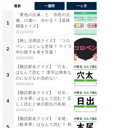
最新
一週間
一ヶ月
「黄色の点滅」と「赤色の点
【三重
滅」の違い、分かる？【道路
「鈴鹿天
1
1
標識クイズ】
は100
2022/12/26
2026/08/0
【推し活用語クイズ】「コロ
「ミニオ
ペン」はどんな意味？ ライブ
ッグ！ 
2
2
中の様子を表す言葉！
ど、夏限
2024/10/06
2026/08/0
【難読駅名クイズ】「穴太」
ステラ
はなんて読む？ 漢字は簡単な
詰め放題
3
3
のになかなか読めない…
00円で「
2024/10/23
2026/08/0
【難読駅名クイズ】「日出」
【埼玉
（大分県）はなんて読む？ 正
「行田天
4
4
しく読むと体の部位の名前
は和の
に...
が...
2024/12/15
2026/08/0
【難読駅名クイズ】「木尾」
【石川
（岐阜県）はなんて読む？ 初
湯】「天
5
5