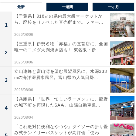
最新
一週間
一ヶ月
【千葉県】918㎡の県内最大級マーケットか
ら、廃校をリノベした直売所まで。ファー...
1
2026/08/06
【三重県】伊勢名物「赤福」の直営店に、全国
唯一のコメダ大判焼き店も！ 東名阪・伊...
2
2026/08/06
立山連峰と富山湾を望む展望風呂に、水深333
mの海洋深層水風呂。富山県の人気日帰...
3
2026/08/06
【兵庫県】「世界一忙しいラーメン」に、龍野
の城下町を再現したSAも。山陽自動車道...
4
2026/08/04
「これ絶対に便利なやつや」ダイソーの折り畳
み式ランドリーバスケットが高評価「使わ...
5