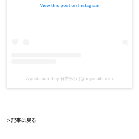
View this post on Instagram
A post shared by 有吉弘行 (@ariyoshihiroiki)
＞記事に戻る