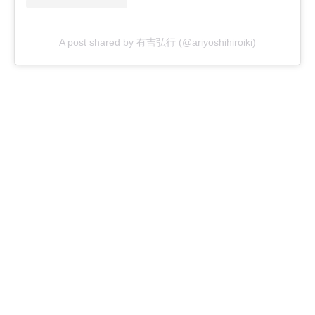
A post shared by 有吉弘行 (@ariyoshihiroiki)