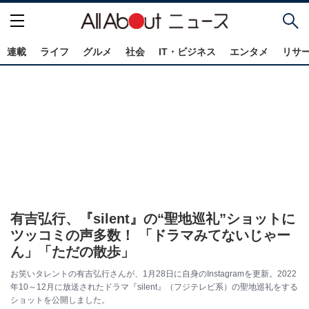
連載
ライフ
グルメ
社会
IT・ビジネス
エンタメ
リサ
有吉弘行、『silent』の“聖地巡礼”ショットに
ツッコミの声多数！ 「ドラマみてないじゃー
ん」「ただの散歩」
お笑いタレントの有吉弘行さんが、1月28日に自身のInstagramを更新。2022
年10～12月に放送されたドラマ『silent』（フジテレビ系）の聖地巡礼をする
ショットを公開しました。