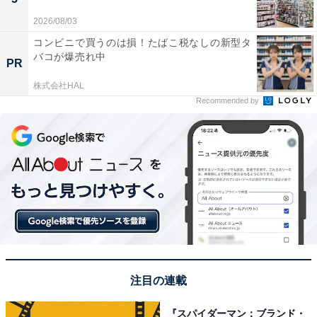
2026/08/03
コンビニで買うのは損！たばこ税なしの新型タ
バコが爆売れ中
PR
株式会社HAL
Recommended by
注目の連載
『スパイダーマン：ブランド・