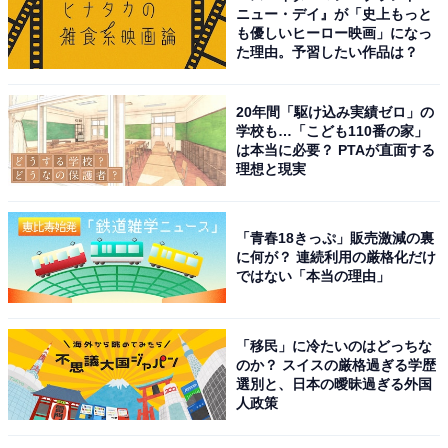
ニュー・デイ』が「史上もっと
も優しいヒーロー映画」になっ
た理由。予習したい作品は？
20年間「駆け込み実績ゼロ」の
学校も…「こども110番の家」
は本当に必要？ PTAが直面する
理想と現実
「青春18きっぷ」販売激減の裏
に何が？ 連続利用の厳格化だけ
ではない「本当の理由」
「移民」に冷たいのはどっちな
のか？ スイスの厳格過ぎる学歴
選別と、日本の曖昧過ぎる外国
人政策