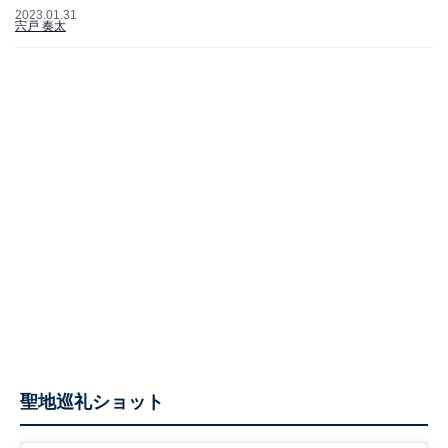
2023.01.31
宍戸 奏太
聖地巡礼ショット