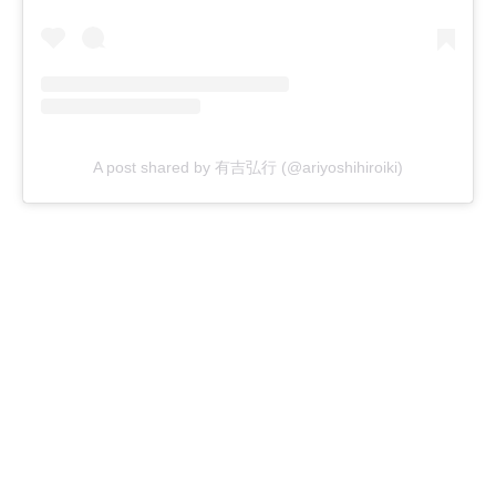
A post shared by 有吉弘行 (@ariyoshihiroiki)