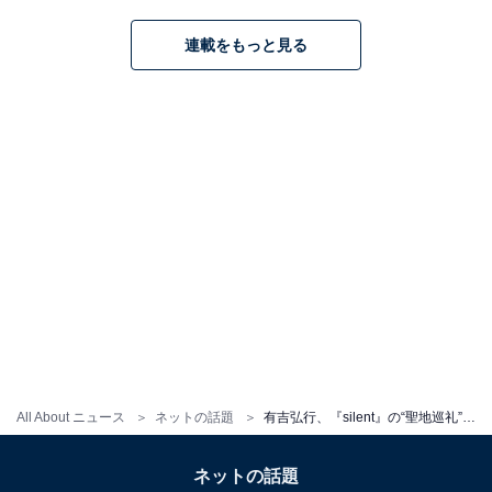
連載をもっと見る
All About ニュース
ネットの話題
有吉弘行、『silent』の“聖地巡礼”ショットにツッコミの声多数！ 「ドラマみてないじゃーん」「ただの散歩」
ネットの話題