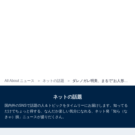
All About ニュース
ネットの話題
ダレノガレ明美、まるで“お人形さん”スタイル抜群の全身ショット！ 「何を着てもオシャレ」「可愛いなぁ」
ネットの話題
国内外のSNSで話題の人＆トピックをタイムリーにお届けします。知ってる
だけでちょっと得する、なんだか楽しい気分になれる、ネット発「知ら（な
きゃ）損」ニュースが盛りだくさん。