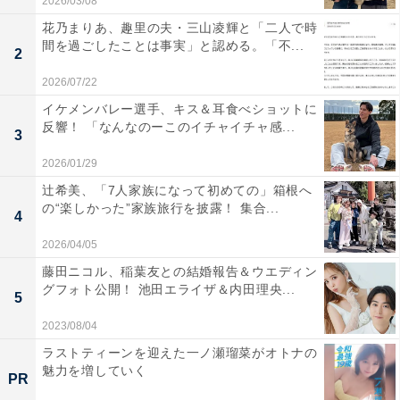
2026/03/08
花乃まりあ、趣里の夫・三山凌輝と「二人で時
間を過ごしたことは事実」と認める。「不...
2
2026/07/22
イケメンバレー選手、キス＆耳食べショットに
反響！ 「なんなのーこのイチャイチャ感...
3
2026/01/29
辻希美、「7人家族になって初めての」箱根へ
の“楽しかった”家族旅行を披露！ 集合...
4
2026/04/05
藤田ニコル、稲葉友との結婚報告＆ウエディン
グフォト公開！ 池田エライザ＆内田理央...
5
2023/08/04
ラストティーンを迎えた一ノ瀬瑠菜がオトナの
魅力を増していく
PR