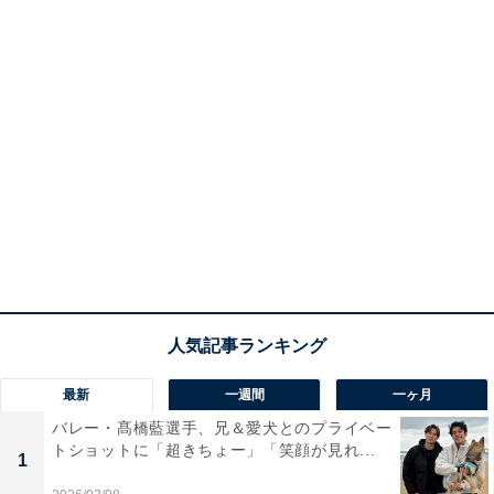
最新
一週間
一ヶ月
バレー・髙橋藍選手、兄＆愛犬とのプライベー
トショットに「超きちょー」「笑顔が見れ...
1