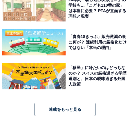
学校も…「こども110番の家」
は本当に必要？ PTAが直面する
理想と現実
「青春18きっぷ」販売激減の裏
に何が？ 連続利用の厳格化だけ
ではない「本当の理由」
「移民」に冷たいのはどっちな
のか？ スイスの厳格過ぎる学歴
選別と、日本の曖昧過ぎる外国
人政策
連載をもっと見る