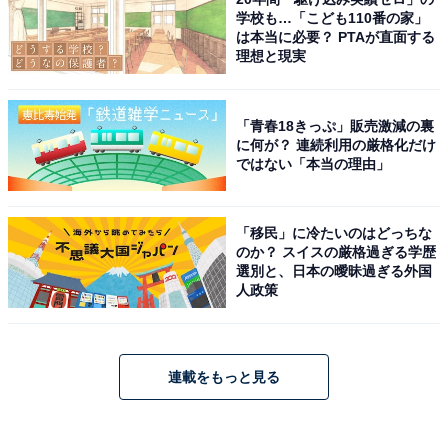
学校も…「こども110番の家」
は本当に必要？ PTAが直面する
理想と現実
「青春18きっぷ」販売激減の裏
に何が？ 連続利用の厳格化だけ
ではない「本当の理由」
「移民」に冷たいのはどっちな
のか？ スイスの厳格過ぎる学歴
選別と、日本の曖昧過ぎる外国
人政策
連載をもっと見る