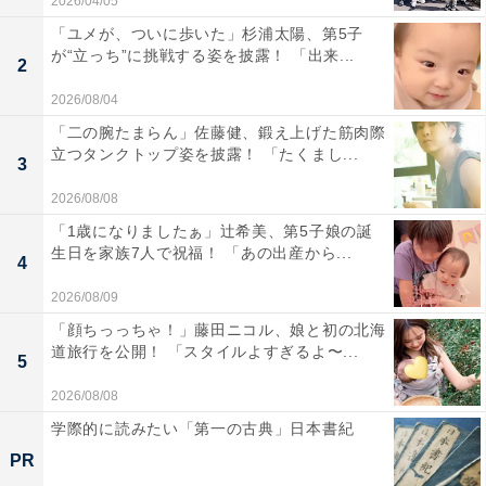
2026/04/05
「ユメが、ついに歩いた」杉浦太陽、第5子
が“立っち”に挑戦する姿を披露！ 「出来...
2
2026/08/04
「二の腕たまらん」佐藤健、鍛え上げた筋肉際
立つタンクトップ姿を披露！ 「たくまし...
3
2026/08/08
「1歳になりましたぁ」辻希美、第5子娘の誕
生日を家族7人で祝福！ 「あの出産から...
4
2026/08/09
「顔ちっっちゃ！」藤田ニコル、娘と初の北海
道旅行を公開！ 「スタイルよすぎるよ〜...
5
2026/08/08
学際的に読みたい「第一の古典」日本書紀
PR