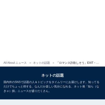
All About ニュース
ネットの話題
「ロマンス詐欺しそう」EXIT・りんたろー。、AI加工ショット公開で反響！ 「モノホンには勝てぬ」「笑ってしまった」
ネットの話題
国内外のSNSで話題の人＆トピックをタイムリーにお届けします。知ってる
だけでちょっと得する、なんだか楽しい気分になれる、ネット発「知ら（な
きゃ）損」ニュースが盛りだくさん。