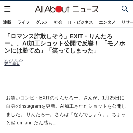
連載
ライフ
グルメ
社会
IT・ビジネス
エンタメ
リサ
「ロマンス詐欺しそう」EXIT・りんたろ
ー。、AI加工ショット公開で反響！ 「モノホ
ンには勝てぬ」「笑ってしまった」
2023.01.26
宍戸 奏太
お笑いコンビ・EXITのりんたろー。さんが、1月25日に
自身のInstagramを更新。AI加工されたショットを公開し
ました。 りんたろー。さんは「なんでしょう。。ちょっ
と@remianri たん感も...