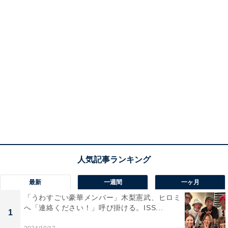
最新
一週間
一ヶ月
「うわすごい豪華メンバー」木梨憲武、ヒロミ
へ「連絡ください！」呼び掛ける。ISS...
1