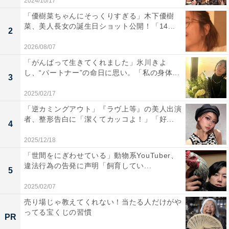
2024/10/17
「優樹菜ちゃんにそっくりすぎる」木下優樹
菜、美人長女の誕生日ショット公開！「14...
2
2026/08/07
「がんばって生きてくれました」氷川きよ
し、“パートナー”の命日に思い。「私の身体...
3
2025/02/17
「逆カミングアウト」『ラヴ上等』の美人出演
者、整形告白に「潔くてカッコよ！」「好...
4
2025/12/18
「世間をにぎわせている」動物系YouTuber、
違法行為の告発に声明「飼育してい...
5
2025/02/07
売り場じゃ教えてくれない！当たる人だけがや
ってる宝くじの習慣
PR