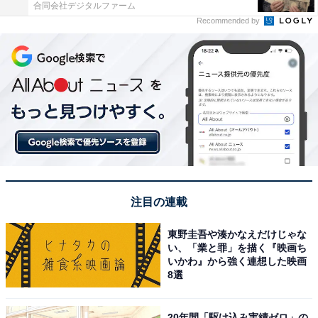
合同会社デジタルファーム
Recommended by
注目の連載
東野圭吾や湊かなえだけじゃな
い、「業と罪」を描く『映画ち
いかわ』から強く連想した映画
8選
20年間「駆け込み実績ゼロ」の