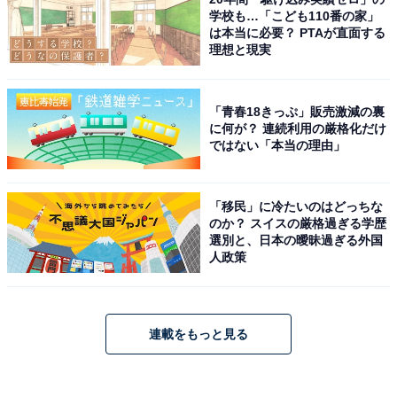
学校も…「こども110番の家」
は本当に必要？ PTAが直面する
理想と現実
「青春18きっぷ」販売激減の裏
に何が？ 連続利用の厳格化だけ
ではない「本当の理由」
「移民」に冷たいのはどっちな
のか？ スイスの厳格過ぎる学歴
選別と、日本の曖昧過ぎる外国
人政策
連載をもっと見る