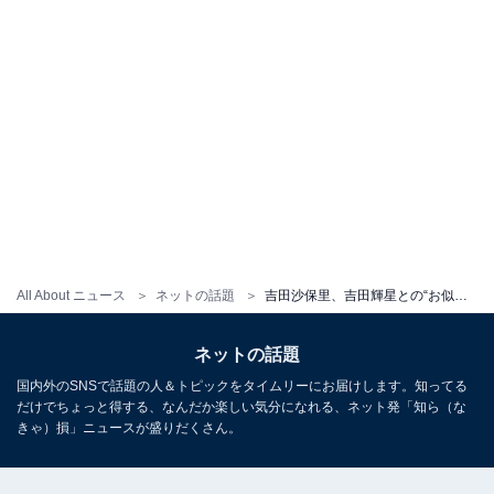
All About ニュース
ネットの話題
吉田沙保里、吉田輝星との“お似合い”ツーショットに「結婚報告かと」の声！ 「顔小さくて綺麗すぎる件」
ネットの話題
国内外のSNSで話題の人＆トピックをタイムリーにお届けします。知ってる
だけでちょっと得する、なんだか楽しい気分になれる、ネット発「知ら（な
きゃ）損」ニュースが盛りだくさん。