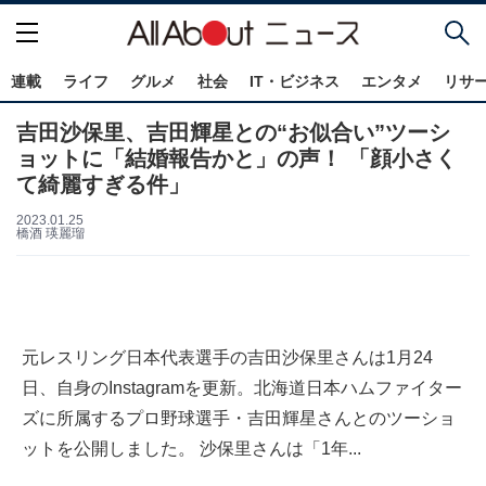
連載
ライフ
グルメ
社会
IT・ビジネス
エンタメ
リサ
吉田沙保里、吉田輝星との“お似合い”ツーシ
ョットに「結婚報告かと」の声！ 「顔小さく
て綺麗すぎる件」
2023.01.25
橋酒 瑛麗瑠
元レスリング日本代表選手の吉田沙保里さんは1月24
日、自身のInstagramを更新。北海道日本ハムファイター
ズに所属するプロ野球選手・吉田輝星さんとのツーショ
ットを公開しました。 沙保里さんは「1年...