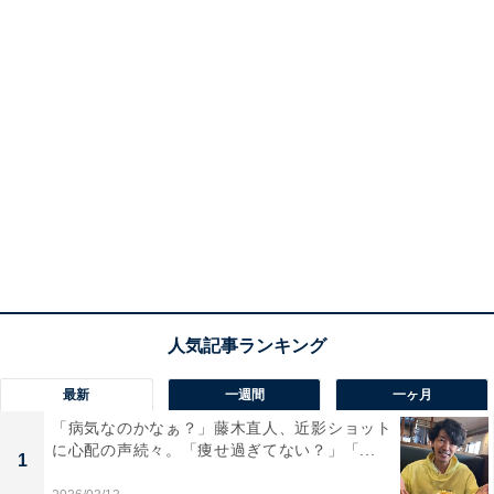
最新
一週間
一ヶ月
「病気なのかなぁ？」藤木直人、近影ショット
に心配の声続々。「痩せ過ぎてない？」「...
1