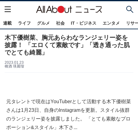
連載
ライフ
グルメ
社会
IT・ビジネス
エンタメ
リサ
木下優樹菜、胸元あらわなランジェリー姿を
披露！ 「エロくて素敵です」「透き通った肌
でとても綺麗」
2023.01.23
橋酒 瑛麗瑠
元タレントで現在はYouTuberとして活動する木下優樹菜
さんは1月23日、自身のInstagramを更新。スタイル抜群
のランジェリー姿を披露しました。 「とても素敵なプロ
ポーション&スタイル」木下さ...