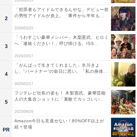
2026/03/13
「犯罪者もアイドルできるんやな」デビュー前
の男性アイドルが炎上。「事件から半年も...
2
2026/03/25
「うわすごい豪華メンバー」木梨憲武、ヒロミ
へ「連絡ください！」呼び掛ける。ISS...
3
2024/10/17
「がんばって生きてくれました」氷川きよ
し、“パートナー”の命日に思い。「私の身体...
4
2025/02/17
フジテレビ社長の姿も！ 木梨憲武、豪華芸能
人の大集合ショットに「素敵でカッコいい...
5
2023/09/29
Amazon今日も見逃せない！80%OFF以上が
続々登場
PR