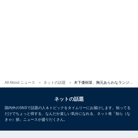
All About ニュース
ネットの話題
木下優樹菜、胸元あらわなランジェリー姿を披露！ 「エロくて素敵です」「透き通った肌でとても綺麗」
ネットの話題
国内外のSNSで話題の人＆トピックをタイムリーにお届けします。知ってる
だけでちょっと得する、なんだか楽しい気分になれる、ネット発「知ら（な
きゃ）損」ニュースが盛りだくさん。