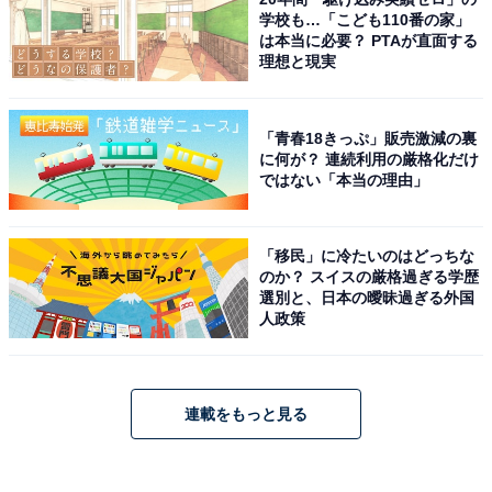
学校も…「こども110番の家」
は本当に必要？ PTAが直面する
理想と現実
「青春18きっぷ」販売激減の裏
に何が？ 連続利用の厳格化だけ
ではない「本当の理由」
「移民」に冷たいのはどっちな
のか？ スイスの厳格過ぎる学歴
選別と、日本の曖昧過ぎる外国
人政策
連載をもっと見る