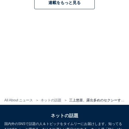
連載をもっと見る
All About ニュース
ネットの話題
三上悠亜、露出多めのセクシーすぎる芸術的なバニーガール姿を披露！ 「わぁ凄い！」「美しすぎでしょ」
ネットの話題
国内外のSNSで話題の人＆トピックをタイムリーにお届けします。知ってる