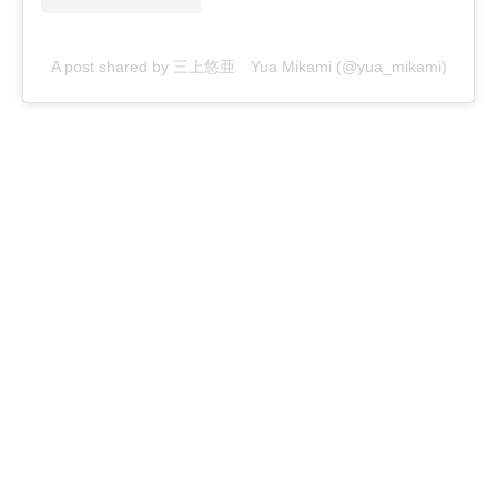
A post shared by 三上悠亜 Yua Mikami (@yua_mikami)