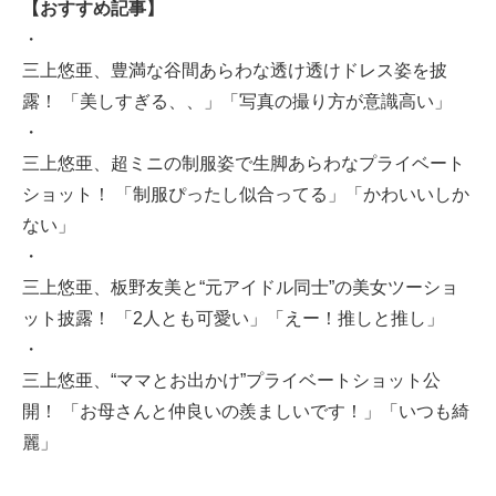
【おすすめ記事】
・
三上悠亜、豊満な谷間あらわな透け透けドレス姿を披
露！ 「美しすぎる、、」「写真の撮り方が意識高い」
・
三上悠亜、超ミニの制服姿で生脚あらわなプライベート
ショット！ 「制服ぴったし似合ってる」「かわいいしか
ない」
・
三上悠亜、板野友美と“元アイドル同士”の美女ツーショ
ット披露！ 「2人とも可愛い」「えー！推しと推し」
・
三上悠亜、“ママとお出かけ”プライベートショット公
開！ 「お母さんと仲良いの羨ましいです！」「いつも綺
麗」