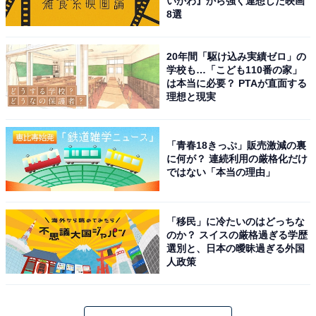
いかわ』から強く連想した映画
8選
20年間「駆け込み実績ゼロ」の
学校も…「こども110番の家」
は本当に必要？ PTAが直面する
理想と現実
「青春18きっぷ」販売激減の裏
に何が？ 連続利用の厳格化だけ
ではない「本当の理由」
「移民」に冷たいのはどっちな
のか？ スイスの厳格過ぎる学歴
選別と、日本の曖昧過ぎる外国
人政策