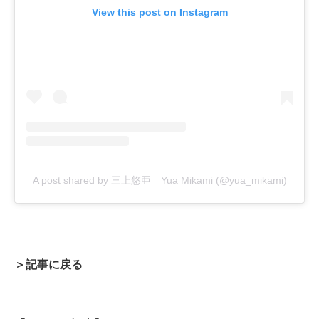
View this post on Instagram
A post shared by 三上悠亜 Yua Mikami (@yua_mikami)
＞記事に戻る