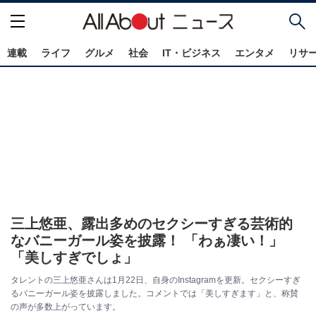
連載
ライフ
グルメ
社会
IT・ビジネス
エンタメ
リサ
三上悠亜、露出多めのセクシーすぎる芸術的
なバニーガール姿を披露！ 「わぁ凄い！」
「美しすぎでしょ」
タレントの三上悠亜さんは1月22日、自身のInstagramを更新。セクシーすぎ
るバニーガール姿を披露しました。コメントでは「美しすぎます」と、称賛
の声が多数上がっています。