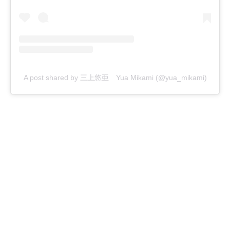
A post shared by 三上悠亜 Yua Mikami (@yua_mikami)