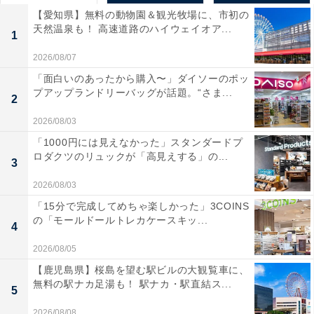
【愛知県】無料の動物園＆観光牧場に、市初の
天然温泉も！ 高速道路のハイウェイオア...
1
2026/08/07
「面白いのあったから購入〜」ダイソーのポッ
プアップランドリーバッグが話題。“さま...
2
2026/08/03
「1000円には見えなかった」スタンダードプ
ロダクツのリュックが「高見えする」の...
3
2026/08/03
「15分で完成してめちゃ楽しかった」3COINS
の「モールドールトレカケースキッ...
4
2026/08/05
【鹿児島県】桜島を望む駅ビルの大観覧車に、
無料の駅ナカ足湯も！ 駅ナカ・駅直結ス...
5
2026/08/08