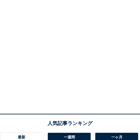
最新
一週間
一ヶ月