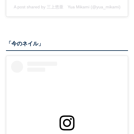
A post shared by 三上悠亜 Yua Mikami (@yua_mikami)
「今のネイル」