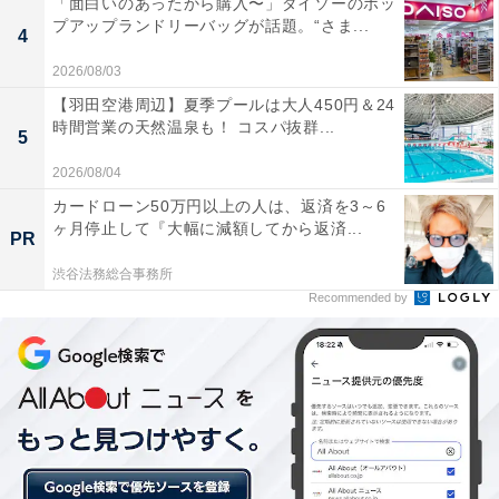
「面白いのあったから購入〜」ダイソーのポッ
プアップランドリーバッグが話題。“さま...
4
2026/08/03
【羽田空港周辺】夏季プールは大人450円＆24
時間営業の天然温泉も！ コスパ抜群...
5
2026/08/04
カードローン50万円以上の人は、返済を3～6
ヶ月停止して『大幅に減額してから返済...
PR
渋谷法務総合事務所
Recommended by
「飛行船」と「気球」の違い
気球（balloon）とは、風船状の機体に空気より軽い気体
を詰めて浮力を得るもの。