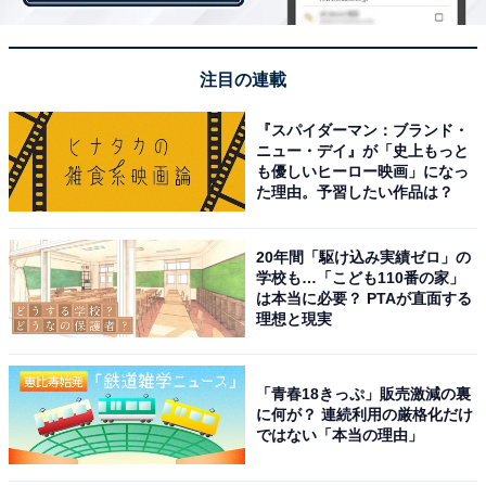
バーナーなどで熱した空気を使うものは「熱気球」、飛
注目の連載
行船と同じく水素やヘリウムを使うものは「ガス気球」
『スパイダーマン：ブランド・
に呼ばれます。
ニュー・デイ』が「史上もっと
も優しいヒーロー映画」になっ
た理由。予習したい作品は？
なお、熱した空気とガスの両方を利用するものは「ロジ
ェ気球」とされ、これは初めてこの方式での飛行に挑戦
20年間「駆け込み実績ゼロ」の
したピラートル・ド・ロジェの名前にちなんだもの。
学校も…「こども110番の家」
は本当に必要？ PTAが直面する
理想と現実
飛行船と同じく「軽航空機」に分類されますが、飛行船
との違いは、エンジンを積んでいないため、横移動の推
「青春18きっぷ」販売激減の裏
進装置を持たないこと。
に何が？ 連続利用の厳格化だけ
ではない「本当の理由」