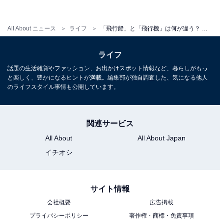
最初に誕生したのはどれ？
All About ニュース
ライフ
「飛行船」と「飛行機」は何が違う？ 「違いの分かる人」になれる飛行船の豆知識
飛行船、飛行機、気球の中で、1番最初に誕生したもの
ライフ
はどれでしょうか。
話題の生活雑貨やファッション、お出かけスポット情報など、暮らしがもっ
と楽しく、豊かになるヒントが満載。編集部が独自調査した、気になる他人
のライフスタイル事情も公開しています。
正解は、気球です。1783年、フランスのモンゴルフィエ
兄弟が、熱気球による史上初の有人飛行が成功させまし
関連サービス
た。
All About
All About Japan
イチオシ
搭乗したのは上述した「ロジェ気球」のピラートル・
ド・ロジェと、フランソワ・ダルランド侯爵。
サイト情報
会社概要
広告掲載
このときの飛行時間は約25分、 パリの上空約910mの高
プライバシーポリシー
著作権・商標・免責事項