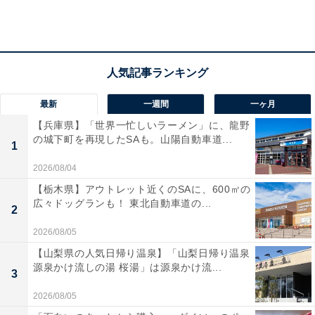
生する揚力で滑空・浮上するもの。
どちらも大気中を飛行する機械の総称である「航空機」
の一種ですが、平均の密度が空気より軽い飛行船は「軽
航空機」、空気より重い飛行機は「重航空機」に分類さ
最新
一週間
一ヶ月
れます。
【兵庫県】「世界一忙しいラーメン」に、龍野
の城下町を再現したSAも。山陽自動車道...
1
2026/08/04
なお、飛行機はさらに重航空機の中の「固定翼機」に分
類されます。
【栃木県】アウトレット近くのSAに、600㎡の
広々ドッグランも！ 東北自動車道の...
2
2026/08/05
他の重航空機として、動力を持たないグライダーなどは
【山梨県の人気日帰り温泉】「山梨日帰り温泉
「滑空機」、動力はあるが翼が固定されずに回転するヘ
源泉かけ流しの湯 桜湯」は源泉かけ流...
3
リコプターなどは「回転翼機」に分類されます。
2026/08/05