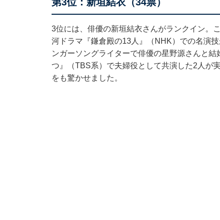
第3位：新垣結衣（34票）
3位には、俳優の新垣結衣さんがランクイン。
河ドラマ『鎌倉殿の13人』（NHK）での名演技
ンガーソングライターで俳優の星野源さんと結婚
つ』（TBS系）で夫婦役として共演した2人が
をも驚かせました。