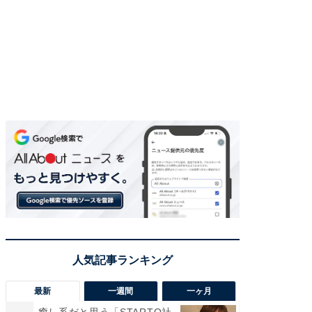
最新
一週間
一ヶ月
癒し系だと思う「STARTO社
癒し系だ