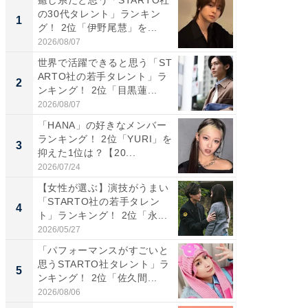
の30代タレント」ランキン
の若手
1
1
グ！ 2位「伊野尾慧」を...
グ！ 2
2026/08/07
2026/08/0
世界で活躍できると思う「ST
「パフ
ARTO社の若手タレント」ラ
思うST
2
2
ンキング！ 2位「目黒蓮...
ンキング
2026/08/07
2026/08/0
「HANA」の好きなメンバー
ギャップ
ランキング！ 2位「YURI」を
RTO社
3
3
抑えた1位は？【20...
キング！
2026/07/24
2026/08/0
【女性が選ぶ】演技がうまい
癒し系だ
「STARTO社の若手タレン
の30代
4
4
ト」ランキング！ 2位「永...
グ！ 2
2026/05/27
2026/08/0
「パフォーマンスがすごいと
「ファン
思うSTARTO社タレント」ラ
ARTO
5
5
ンキング！ 2位「佐久間...
グ！ 2
2026/08/06
2026/08/0