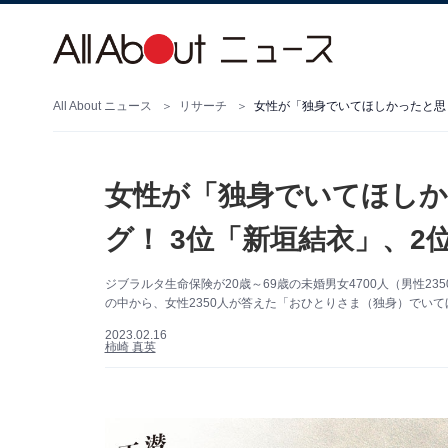
All About ニュース
リサーチ
女性が「独身でいてほしかったと思
女性が「独身でいてほしか
グ！ 3位「新垣結衣」、2
ジブラルタ生命保険が20歳～69歳の未婚男女4700人（男性23
の中から、女性2350人が答えた「おひとりさま（独身）でい
2023.02.16
柿崎 真英