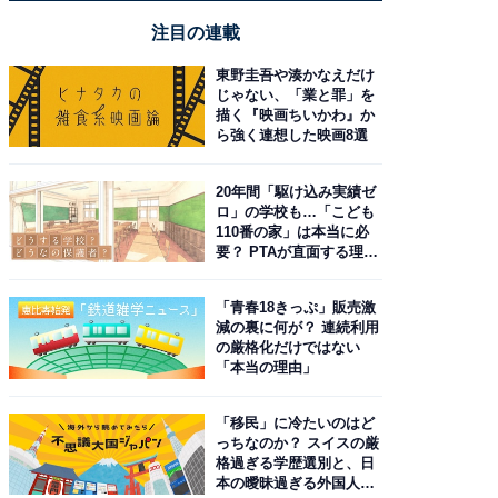
注目の連載
東野圭吾や湊かなえだけ
じゃない、「業と罪」を
描く『映画ちいかわ』か
ら強く連想した映画8選
20年間「駆け込み実績ゼ
ロ」の学校も…「こども
110番の家」は本当に必
要？ PTAが直面する理想
と現実
「青春18きっぷ」販売激
減の裏に何が？ 連続利用
の厳格化だけではない
「本当の理由」
「移民」に冷たいのはど
っちなのか？ スイスの厳
格過ぎる学歴選別と、日
本の曖昧過ぎる外国人政