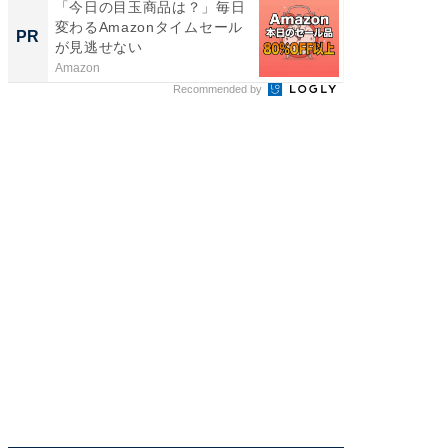
「今日の目玉商品は？」毎日
「え、
変わるAmazonタイムセール
の？」8
PR
PR
が見逃せない
場！Ama
Amazon
Amazon
Recommended by