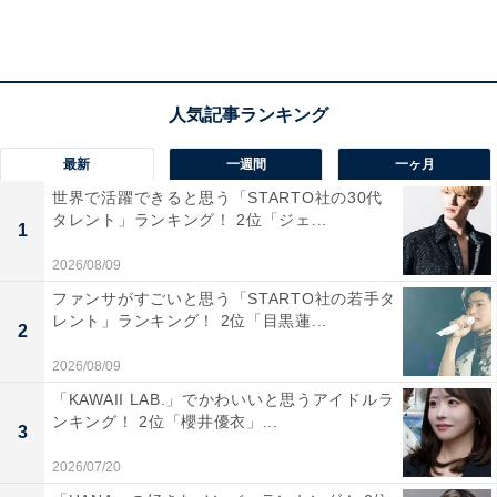
A post shared by shohei miura/三浦翔平 (@shohei.63)
最新
一週間
一ヶ月
世界で活躍できると思う「STARTO社の30代
3位は同率で2人がランクイン。1人目は俳優やモデルと
タレント」ランキング！ 2位「ジェ...
1
して活躍する三浦翔平さんでした。
2026/08/09
現在34歳の三浦さんは、2007年の「第20回 ジュノンボ
ファンサがすごいと思う「STARTO社の若手タ
レント」ランキング！ 2位「目黒蓮...
ーイコンテスト」でフォトジェニック賞と理想の恋人賞
2
を受賞。本格的に俳優としての活動をスタートさせる
2026/08/09
と、2011年には、映画『THE LAST MESSAGE 海猿』
「KAWAII LAB.」でかわいいと思うアイドルラ
にて「第34回日本アカデミー賞」の新人俳優賞を獲得し
ンキング！ 2位「櫻井優衣」...
3
ました。
2026/07/20