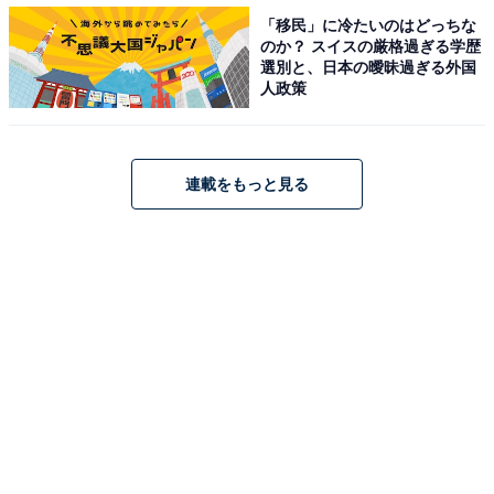
「移民」に冷たいのはどっちな
のか？ スイスの厳格過ぎる学歴
選別と、日本の曖昧過ぎる外国
人政策
A post shared by 【公式】TBS金曜ドラマ 100万回言えばよかった (@
連載をもっと見る
同率3位、2人目は、俳優の佐藤健さん。
佐藤さんは、2007年に『仮面ライダー電王』でドラマ初
主演に抜てき。2010年にはNHK大河ドラマ『龍馬伝』、
2012年からは映画『るろうに剣心』シリーズなど、これ
まで数々の人気作品に出演してきました。
2023年1月からスタートした金曜ドラマ『100万回 言え
ばよかった』（TBS系）では、井上真央さん（相馬悠
依）の恋人役である鳥野直木を演じています。