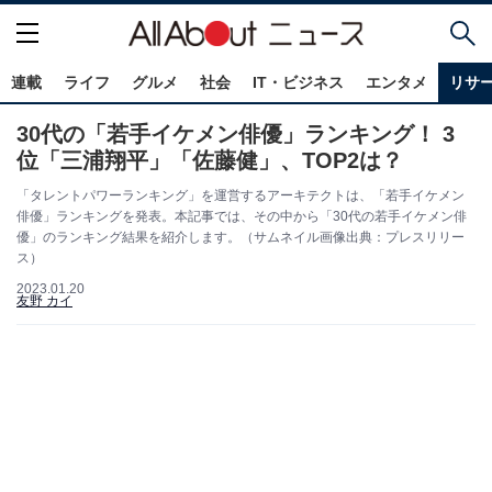
連載
ライフ
グルメ
社会
IT・ビジネス
エンタメ
リサ
30代の「若手イケメン俳優」ランキング！ 3
位「三浦翔平」「佐藤健」、TOP2は？
「タレントパワーランキング」を運営するアーキテクトは、「若手イケメン
俳優」ランキングを発表。本記事では、その中から「30代の若手イケメン俳
優」のランキング結果を紹介します。（サムネイル画像出典：プレスリリー
ス）
2023.01.20
友野 カイ