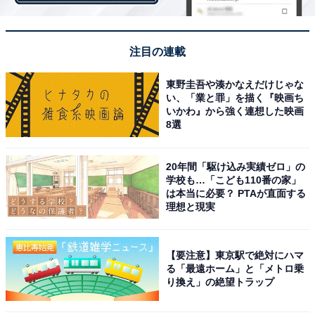
注目の連載
東野圭吾や湊かなえだけじゃな
い、「業と罪」を描く『映画ち
いかわ』から強く連想した映画
8選
20年間「駆け込み実績ゼロ」の
学校も…「こども110番の家」
は本当に必要？ PTAが直面する
理想と現実
View this post on Instagram
【要注意】東京駅で絶対にハマ
る「最遠ホーム」と「メトロ乗
り換え」の絶望トラップ