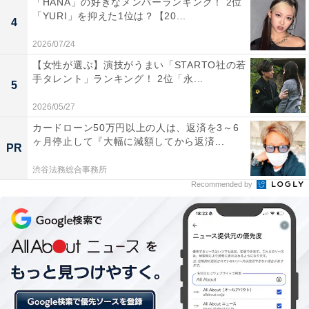
「HANA」の好きなメンバーランキング！ 2位
プライベートでは女優の桐谷美玲さんと2018年に結婚。
「YURI」を抑えた1位は？【20...
4
2020年には第1子となる男児が誕生しました。
2026/07/24
【女性が選ぶ】演技がうまい「STARTO社の若
手タレント」ランキング！ 2位「永...
5
2026/05/27
カードローン50万円以上の人は、返済を3～6
ヶ月停止して『大幅に減額してから返済...
PR
渋谷法務総合事務所
Recommended by
第3位（同率）：佐藤健