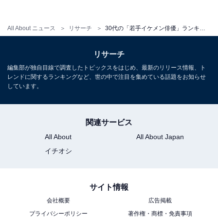
All About ニュース
リサーチ
30代の「若手イケメン俳優」ランキング！ 3位「三浦翔平」「佐藤健」、TOP2は？
リサーチ
編集部が独自目線で調査したトピックスをはじめ、最新のリリース情報、ト
レンドに関するランキングなど、世の中で注目を集めている話題をお知らせ
しています。
関連サービス
All About
All About Japan
イチオシ
サイト情報
第2位：町田啓太
会社概要
広告掲載
プライバシーポリシー
著作権・商標・免責事項