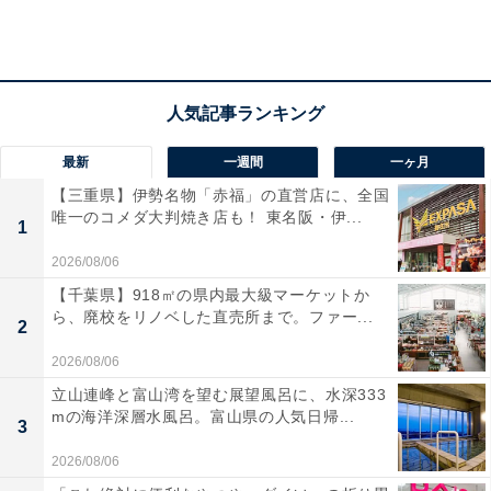
春日局に目に留まって、と徐々にステップアップしてい
ます。
玉の輿は一日にしてならず……！
最新
一週間
一ヶ月
【三重県】伊勢名物「赤福」の直営店に、全国
『玉輿記』は後世の編纂物であるため、信憑性は高くな
唯一のコメダ大判焼き店も！ 東名阪・伊...
1
いともされていますが、現在ではそれが通説となってい
2026/08/06
ます。
【千葉県】918㎡の県内最大級マーケットか
ら、廃校をリノベした直売所まで。ファー...
2
2026/08/06
立山連峰と富山湾を望む展望風呂に、水深333
mの海洋深層水風呂。富山県の人気日帰...
3
2026/08/06