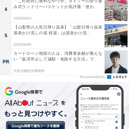
「これ絶対に便利なやつや」ダイソーの折り畳
み式ランドリーバスケットが高評価「使わ...
4
2026/08/03
【山梨県の人気日帰り温泉】「山梨日帰り温泉
源泉かけ流しの湯 桜湯」は源泉かけ流...
5
2026/08/05
カードローン地獄の人は、消費者金融が教えな
い『返済停止して減額・免除する方法』で...
PR
なぜ1月20日が玉の輿の日なのか
渋谷法務総合事務所
Recommended by
玉の輿の日1月20日なのは、1905年のこの日、京都・祇
園の芸妓だったお雪が、J.P.モルガンの甥であるジョー
ジ・モルガンと結婚したことにちなんでいます。
求婚された当時、お雪には10歳年上の恋人がいました。
悩んだお雪は、懇意にしていた劇作家の牧野省三に相談