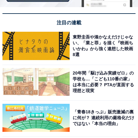
しました。
注目の連載
そこで牧野は「おもしろいから、身請け金に四万円（当
時の8億円相当）くらい吹っかけてやれ」と冗談半分に
東野圭吾や湊かなえだけじゃな
アドバイスしたところ、「四万円の貞操」というセンセ
い、「業と罪」を描く『映画ち
いかわ』から強く連想した映画
ーショナルな大見出しの躍る記事が新聞に掲載される事
8選
態に。これがきっかけで、恋人も牧野もお雪と別れるこ
とになりました。
20年間「駆け込み実績ゼロ」の
学校も…「こども110番の家」
は本当に必要？ PTAが直面する
驚くことに、モルガンは吹っかけられた四万円をきっち
理想と現実
り支払い、2人は結婚。お雪は「日本のシンデレラ」と
呼ばれました。
「青春18きっぷ」販売激減の裏
に何が？ 連続利用の厳格化だけ
ではない「本当の理由」
玉の輿の語源となった上述の桂昌院よりも、こちらのお