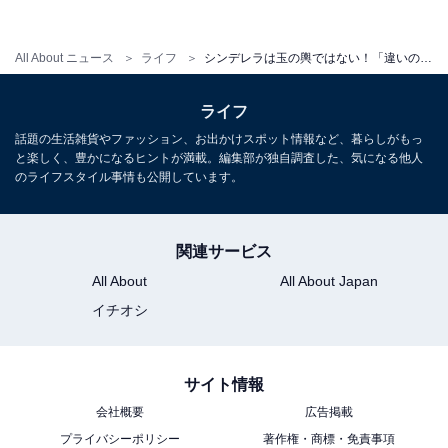
All About ニュース
ライフ
シンデレラは玉の輿ではない！「違いの分かる人」になれる「玉の輿」の豆知識
ライフ
話題の生活雑貨やファッション、お出かけスポット情報など、暮らしがもっ
と楽しく、豊かになるヒントが満載。編集部が独自調査した、気になる他人
シンデレラは玉の輿ではない
のライフスタイル事情も公開しています。
お雪は「日本のシンデレラ」と呼ばれましたが、実は童
話のシンデレラは、厳密には玉の輿ではありません。
関連サービス
All About
All About Japan
イチオシ
シンデレラは古くから広い地域に伝わる民間伝承です
が、かぼちゃの馬車やガラスの靴などが出てくるシャル
ル・ペルー版が、現在知られているシンデレラ物語の元
サイト情報
になっています。
会社概要
広告掲載
プライバシーポリシー
著作権・商標・免責事項