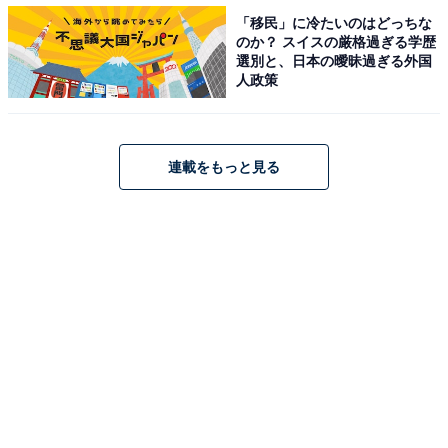
雪の方が現在の玉の輿のイメージに近いですね。
「移民」に冷たいのはどっちな
のか？ スイスの厳格過ぎる学歴
選別と、日本の曖昧過ぎる外国
ただ、見初めてすぐに結婚とはいかず、お雪が承諾する
人政策
までモルガンは4年かけて3度来日したそうです。
連載をもっと見る
お金だけじゃなく時間もかけて誠意を見せた、モルガン
の粘り勝ちですね……！