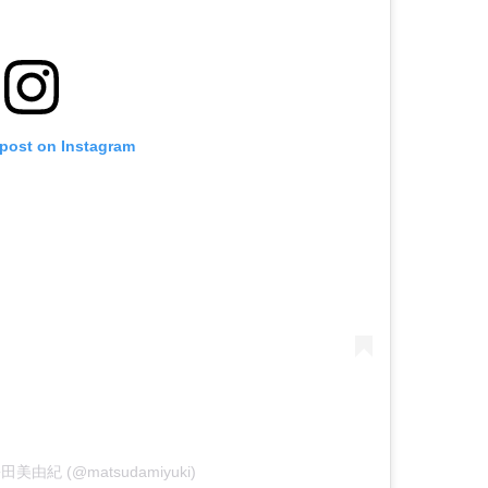
 post on Instagram
y 松田美由紀 (@matsudamiyuki)