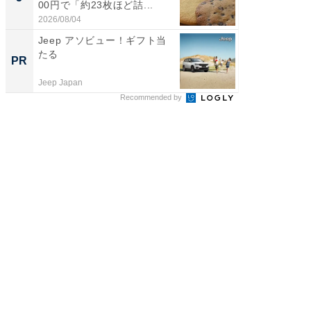
00円で「約23枚ほど詰...
は和の
が...
2026/08/04
2026/08/0
Jeep アソビュー！ギフト当
【毎日変
たる
ムセー
PR
PR
Jeep Japan
Amazon
Recommended by