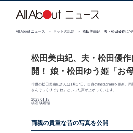
All About ニュース
ネットの話題
松田美由紀、夫・松田優作に“
松田美由紀、夫・松田優作
開！ 娘・松田ゆう姫「お
俳優の松田美由紀さんは1月17日、自身のInstagramを更
さんそっくりですね」といった声が上がっています。
2023.01.18
橋酒 瑛麗瑠
両親の貴重な昔の写真を公開