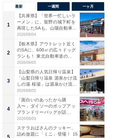
最新
一週間
一ヶ月
【兵庫県】「世界一忙しいラ
「気に
ーメン」に、龍野の城下町を
る〜」3
1
1
再現したSAも。山陽自動車
バー」
道...
好...
2026/08/04
2026/07/3
【栃木県】アウトレット近く
【三重
のSAに、600㎡の広々ドッグ
「鈴鹿天
2
2
ランも！ 東北自動車道の...
は100
2026/08/05
2026/08/0
【山梨県の人気日帰り温泉】
「ミニオ
「山梨日帰り温泉 源泉かけ流
ッグ！ 
3
3
しの湯 桜湯」は源泉かけ流...
ど、夏限
2026/08/05
2026/08/0
「面白いのあったから購
ステラ
入〜」ダイソーのポップアッ
詰め放題
4
4
プランドリーバッグが話
00円で「
題。“さま...
2026/08/03
2026/08/0
ステラおばさんのクッキー、
【埼玉
詰め放題に「ミニ」登場！ 15
「行田天
5
5