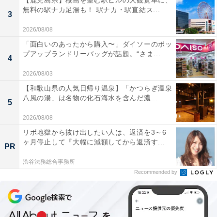
【鹿児島県】桜島を望む駅ビルの大観覧車に、
無料の駅ナカ足湯も！ 駅ナカ・駅直結ス...
3
2026/08/08
「面白いのあったから購入〜」ダイソーのポッ
プアップランドリーバッグが話題。“さま...
4
2026/08/03
【和歌山県の人気日帰り温泉】「かつらぎ温泉
八風の湯」は名物の化石海水を含んだ濃...
5
2026/08/08
リボ地獄から抜け出したい人は、返済を3～6
ヶ月停止して『大幅に減額してから返済す...
PR
渋谷法務総合事務所
Recommended by