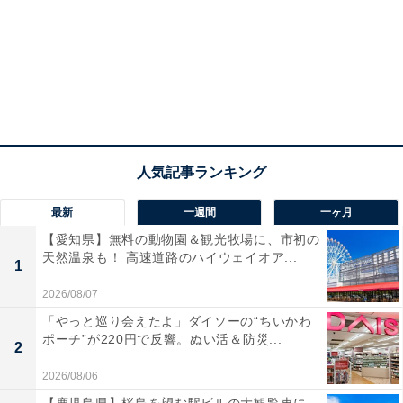
最新
一週間
一ヶ月
【愛知県】無料の動物園＆観光牧場に、市初の
天然温泉も！ 高速道路のハイウェイオア...
1
2026/08/07
「やっと巡り会えたよ」ダイソーの“ちいかわ
ポーチ”が220円で反響。ぬい活＆防災...
2
2026/08/06