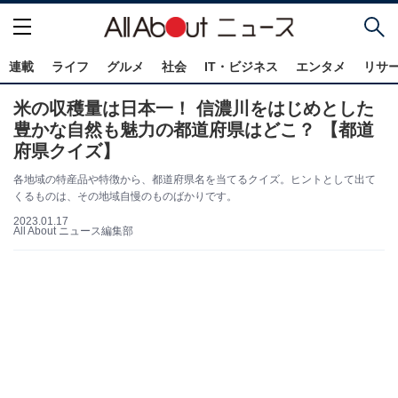
連載
ライフ
グルメ
社会
IT・ビジネス
エンタメ
リサ
米の収穫量は日本一！ 信濃川をはじめとした
豊かな自然も魅力の都道府県はどこ？ 【都道
府県クイズ】
各地域の特産品や特徴から、都道府県名を当てるクイズ。ヒントとして出て
くるものは、その地域自慢のものばかりです。
2023.01.17
All About ニュース編集部