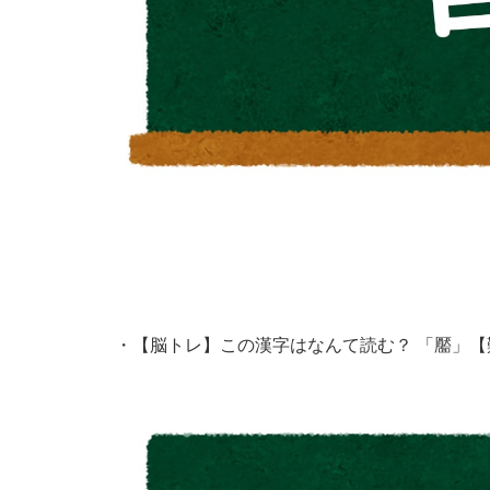
・
【脳トレ】この漢字はなんて読む？ 「靨」【