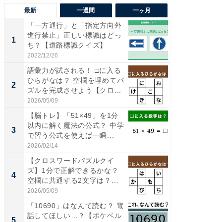
最新
一週間
一ヶ月
「一方通行」と「指定方向外
「気に
進行禁止」正しい標識はどっ
る〜」3
1
1
ち？【道路標識クイズ】
バー」
好...
2022/12/26
2026/07/3
語彙力が試される！ □に入る
【三重
ひらがなは？ 空欄を埋めてパ
「鈴鹿天
2
2
ズルを完成させよう【クロ...
は100
2026/05/09
2026/08/0
【脳トレ】「51×49」を1分
「ミニオ
以内に解く魔法の公式？ 中学
ッグ！ 
3
3
で習う公式を使えば一瞬...
ど、夏限
2026/02/14
2026/08/0
【クロスワードパズルクイ
ステラ
ズ】1分で正解できるかな？
詰め放題
4
4
空欄に共通する2文字は？
00円で「
暮...
2026/05/09
2026/08/0
「10690」はなんて読む？ 電
【埼玉
話してほしい…？【ポケベル
「行田天
5
5