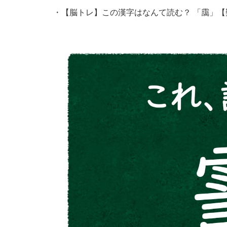
・
【脳トレ】この漢字はなんて読む？ 「靄」【