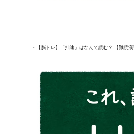
・
【脳トレ】「拙速」はなんて読む？ 【難読漢