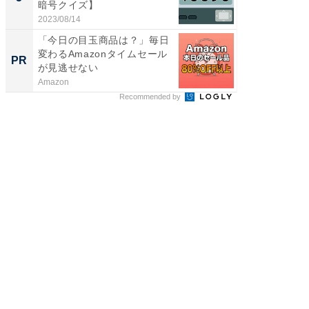
暗号クイズ】
は和の
が...
2023/08/14
2026/08/0
「今日の目玉商品は？」毎日
部下が
変わるAmazonタイムセール
の理由。
PR
PR
が見逃せない
に共通す
Amazon
ビズヒン
Recommended by