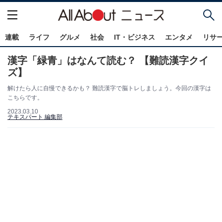
連載
ライフ
グルメ
社会
IT・ビジネス
エンタメ
リサ
漢字「緑青」はなんて読む？ 【難読漢字クイ
ズ】
解けたら人に自慢できるかも？ 難読漢字で脳トレしましょう。今回の漢字は
こちらです。
2023.03.10
テキスパート 編集部