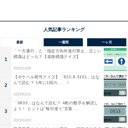
最新
一週間
一ヶ月
「一方通行」と「指定方向外進行禁止」正しい
標識はどっち？【道路標識クイズ】
1
2022/12/26
【ポケベル暗号クイズ】「822-8-3101」はな
んて読む？ 1年に1回の……！
2
2025/01/21
「0833」はなんて読む？ 4桁の数字を解読し
・
漢字「葡萄」はなんて読む？ 【難読漢字クイズ】
よう！ ヒントは“毎日使う”言葉 ...
3
2022/10/23