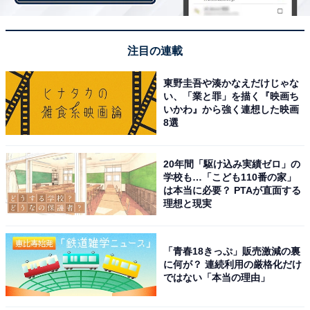
注目の連載
東野圭吾や湊かなえだけじゃな
い、「業と罪」を描く『映画ち
いかわ』から強く連想した映画
8選
20年間「駆け込み実績ゼロ」の
学校も…「こども110番の家」
は本当に必要？ PTAが直面する
理想と現実
「青春18きっぷ」販売激減の裏
に何が？ 連続利用の厳格化だけ
ではない「本当の理由」