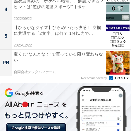
難易度高めの「ポケベル暗号」、解読できる？
ヒントは“遊びの定番スポーツ”【ポケ...
4
2022/09/22
【ひらがなクイズ】ひらめいたら快感！ 空欄
に共通する「2文字」は何？ 1分以内で...
5
2025/12/22
宝くじ“なんとなく”で買っている限り変わらな
い
PR
合同会社デジタルファーム
Recommended by
・
漢字「嘖嘖」はなんて読む？ 【難読漢字クイズ】