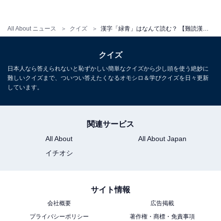
All About ニュース
クイズ
漢字「緑青」はなんて読む？ 【難読漢字クイズ】
クイズ
日本人なら答えられないと恥ずかしい簡単なクイズから少し頭を使う絶妙に
・
難しいクイズまで、ついつい答えたくなるオモシロ＆学びクイズを日々更新
【脳トレ】この漢字はなんて読む？ 「靨」【難読漢字ク
しています。
イズ】
関連サービス
All About
All About Japan
イチオシ
サイト情報
会社概要
広告掲載
プライバシーポリシー
著作権・商標・免責事項