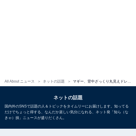
All About ニュース
ネットの話題
マギー、背中ざっくり丸見えドレス姿を披露！ 「これは激しい」「鍛えられた美しい背中」と称賛の声
ネットの話題
国内外のSNSで話題の人＆トピックをタイムリーにお届けします。知ってる
だけでちょっと得する、なんだか楽しい気分になれる、ネット発「知ら（な
きゃ）損」ニュースが盛りだくさん。