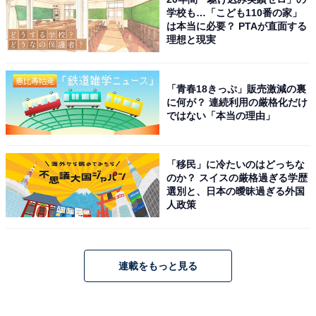
学校も…「こども110番の家」
は本当に必要？ PTAが直面する
理想と現実
「青春18きっぷ」販売激減の裏
に何が？ 連続利用の厳格化だけ
ではない「本当の理由」
「移民」に冷たいのはどっちな
のか？ スイスの厳格過ぎる学歴
選別と、日本の曖昧過ぎる外国
人政策
連載をもっと見る