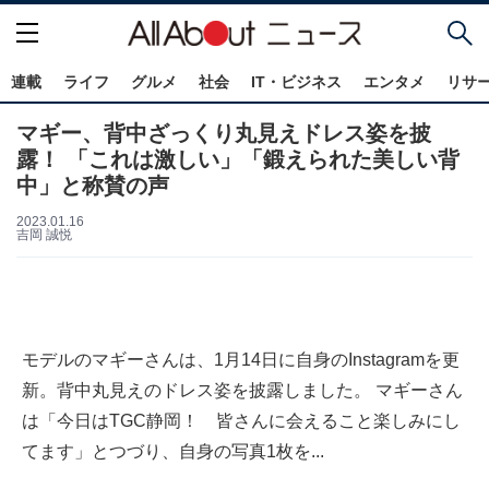
連載
ライフ
グルメ
社会
IT・ビジネス
エンタメ
リサ
マギー、背中ざっくり丸見えドレス姿を披
露！ 「これは激しい」「鍛えられた美しい背
中」と称賛の声
2023.01.16
吉岡 誠悦
モデルのマギーさんは、1月14日に自身のInstagramを更
新。背中丸見えのドレス姿を披露しました。 マギーさん
は「今日はTGC静岡！ 皆さんに会えること楽しみにし
てます」とつづり、自身の写真1枚を...