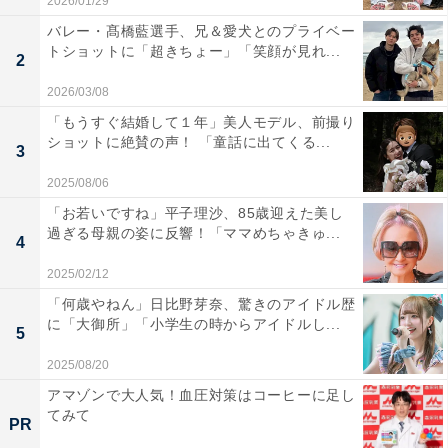
2026/01/29
バレー・髙橋藍選手、兄＆愛犬とのプライベー
トショットに「超きちょー」「笑顔が見れ...
2
2026/03/08
「もうすぐ結婚して１年」美人モデル、前撮り
ショットに絶賛の声！ 「童話に出てくる...
3
2025/08/06
「お若いですね」平子理沙、85歳迎えた美し
過ぎる母親の姿に反響！「ママめちゃきゅ...
4
2025/02/12
「何歳やねん」日比野芽奈、驚きのアイドル歴
に「大御所」「小学生の時からアイドルし...
5
2025/08/20
アマゾンで大人気！血圧対策はコーヒーに足し
てみて
PR