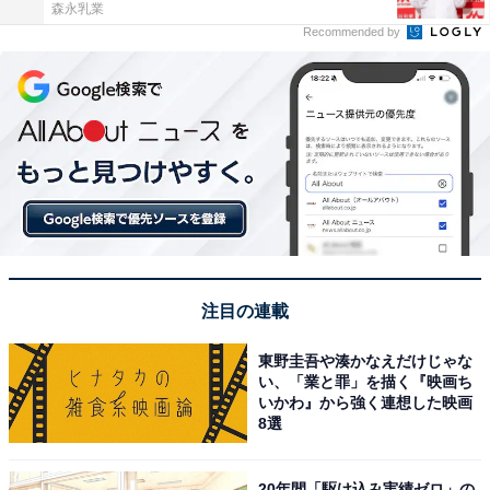
森永乳業
Recommended by
注目の連載
東野圭吾や湊かなえだけじゃな
い、「業と罪」を描く『映画ち
いかわ』から強く連想した映画
8選
20年間「駆け込み実績ゼロ」の