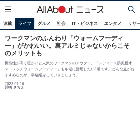
連載
ライフ
グルメ
社会
IT・ビジネス
エンタメ
リサ
ワークマンのふんわり「ウォームフーディ
ー」がかわいい。裏アルミじゃないからこそ
のメリットも
機能性が高く暖かいと人気のワークマンのアウター。「レディース防風撥水
ストレッチウォームフーディー」も冬場に活用したい1着です。どんな点がお
すすめなのか、早速紹介していきましょう。
2023.01.16
川崎 さちえ