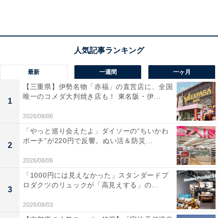
元も留められるので、風の侵入は極力防げます。実際に
風が強い日に屋外で使ってみたのですが、内側に風が入
ってくることはありませんでした。スースーしないの
は、暖かさの秘訣（ひけつ）ですね。
最新
一週間
一ヶ月
【三重県】伊勢名物「赤福」の直営店に、全国
唯一のコメダ大判焼き店も！ 東名阪・伊...
1
2026/08/06
「やっと巡り会えたよ」ダイソーの“ちいかわ
ポーチ”が220円で反響。ぬい活＆防災...
2
2026/08/06
「1000円には見えなかった」スタンダードプ
ロダクツのリュックが「高見えする」の...
3
2026/08/03