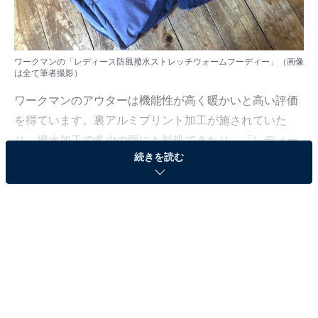
ワークマンの「レディース防風撥水ストレッチウォームフーディー」（画像
は全て筆者撮影）
ワークマンのアウターは機能性が高く暖かいと高い評価
を得ています。裏アルミプリント加工が施されていた
り、撥水加工で多少の雨にも対処できたり。「レディー
続きを読む
ス防風撥水ストレッチウォームフーディー」（以下、ウ
ォームフーディー）も冬場に活躍するアウターの1つで
す。どんな点がおすすめなのか、早速紹介していきまし
ょう。
風が吹いても寒くない