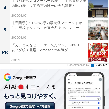
【京都府の人気スーパー銭湯】「宇治天然温泉
源氏の湯」は宇治市内唯一の天然温泉と...
4
2026/08/07
中わた入りでふんわりシルエット
【千葉県】918㎡の県内最大級マーケットか
ら、廃校をリノベした直売所まで。ファー...
5
2026/08/06
「え、こんなセールやってたの？」80％OFF
以上が続々登場！Amazonの本気が...
PR
Amazon
Recommended by