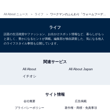
All About ニュース
ライフ
ワークマンのふんわり「ウォームフーディー」がかわいい。裏アルミじゃないからこそのメリットも
ライフ
話題の生活雑貨やファッション、お出かけスポット情報など、暮らしがもっ
と楽しく、豊かになるヒントが満載。編集部が独自調査した、気になる他人
のライフスタイル事情も公開しています。
関連サービス
All About
All About Japan
イチオシ
「ウォームフーディー」は袖口にマジックテープがある
手首部分にはマジックテープが付いているので、キツく
サイト情報
締めることができます。グローブを内側に入れてしまえ
会社概要
広告掲載
ば、冷気の侵入を防ぐことができますね。筆者は
プライバシーポリシー
著作権・商標・免責事項