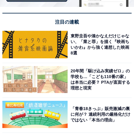
中わたが入っていてふんわりしたシルエット
中わたが入っているメリットは暖かさだけではありませ
注目の連載
ん。ふんわりとしたかわいらしいシルエットになりま
す。筆者は「REPAIR-TECH(R)洗えるフュージョンダウ
東野圭吾や湊かなえだけじゃな
ンフーディー」も持っているのですが、そちらの表地は
い、「業と罪」を描く『映画ち
少し硬めになっていて、ふんわりとしたシルエットには
いかわ』から強く連想した映画
8選
なりにくいです。でもウォームフーディーの表地は柔ら
かいので、自然な雰囲気のシルエットになります。レデ
20年間「駆け込み実績ゼロ」の
ィース向けのアイテムなので、女性らしさを出している
学校も…「こども110番の家」
のではないでしょうか。
は本当に必要？ PTAが直面する
理想と現実
ふんわりとしているので、ショルダーバッグを斜め掛け
「青春18きっぷ」販売激減の裏
にしたりリュックを背負ったりすると、ちょっときつい
に何が？ 連続利用の厳格化だけ
と感じます。ショルダー部分の長さの調整は必要かもし
ではない「本当の理由」
れません。