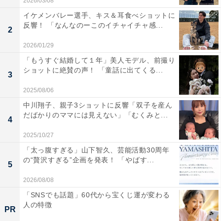
2026/03/08
イケメンバレー選手、キス＆耳食べショットに
反響！ 「なんなのーこのイチャイチャ感...
2
2026/01/29
「もうすぐ結婚して１年」美人モデル、前撮り
ショットに絶賛の声！ 「童話に出てくる...
3
2025/08/06
中川翔子、親子3ショットに反響「双子を産ん
だばかりのママには見えない」「むくみと...
4
2025/10/27
「太っ腹すぎる」山下智久、芸能活動30周年
の“贅沢すぎる”企画を発表！ 「やばす...
5
2026/08/08
「SNSでも話題」60代から宝くじ運が変わる
人の特徴
PR