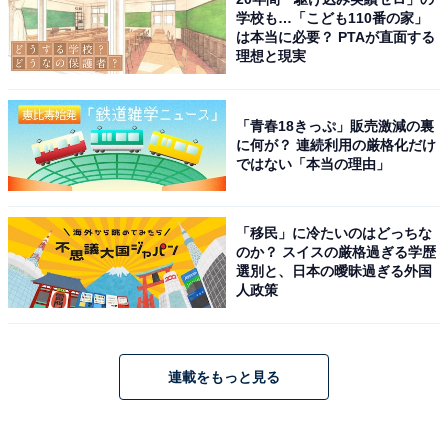
学校も…「こども110番の家」
は本当に必要？ PTAが直面する
理想と現実
「青春18きっぷ」販売激減の裏
に何が？ 連続利用の厳格化だけ
ではない「本当の理由」
「移民」に冷たいのはどっちな
のか？ スイスの厳格過ぎる学歴
選別と、日本の曖昧過ぎる外国
人政策
連載をもっと見る