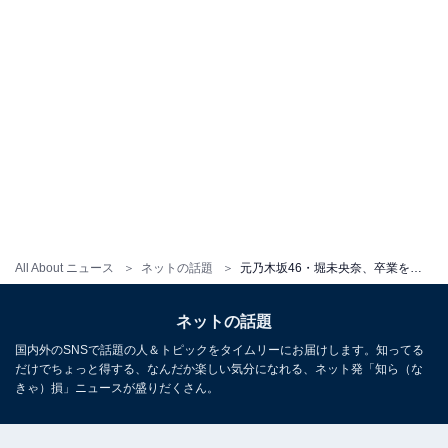
All About ニュース
ネットの話題
元乃木坂46・堀未央奈、卒業を発表した秋元真夏との思い出ショット＆秘話！ 「未央奈めっちゃええことゆーやん」
ネットの話題
国内外のSNSで話題の人＆トピックをタイムリーにお届けします。知ってる
だけでちょっと得する、なんだか楽しい気分になれる、ネット発「知ら（な
きゃ）損」ニュースが盛りだくさん。