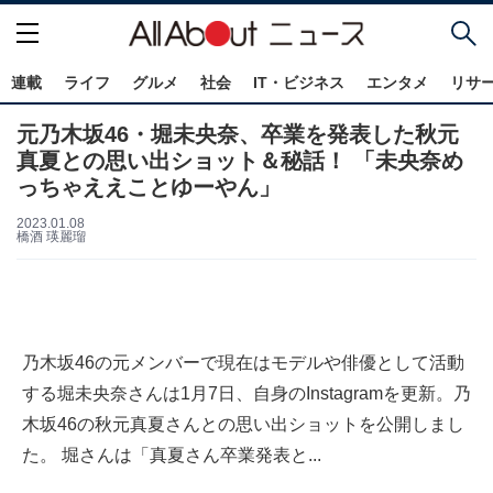
連載
ライフ
グルメ
社会
IT・ビジネス
エンタメ
リサ
元乃木坂46・堀未央奈、卒業を発表した秋元
真夏との思い出ショット＆秘話！ 「未央奈め
っちゃええことゆーやん」
2023.01.08
橋酒 瑛麗瑠
乃木坂46の元メンバーで現在はモデルや俳優として活動
する堀未央奈さんは1月7日、自身のInstagramを更新。乃
木坂46の秋元真夏さんとの思い出ショットを公開しまし
た。 堀さんは「真夏さん卒業発表と...