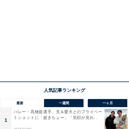
最新
一週間
一ヶ月
バレー・髙橋藍選手、兄＆愛犬とのプライベー
トショットに「超きちょー」「笑顔が見れ...
1