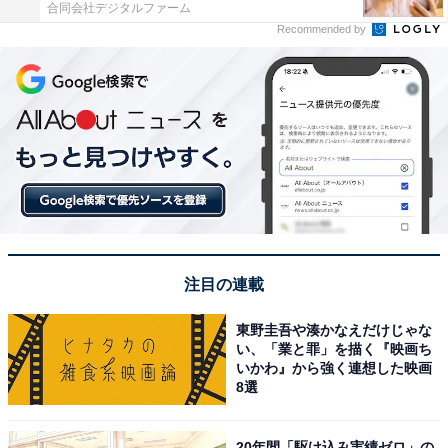
合同会社デジタルファーム
Recommended by
注目の連載
東野圭吾や湊かなえだけじゃな
い、「業と罪」を描く『映画ち
いかわ』から強く連想した映画
8選
20年間「駆け込み実績ゼロ」の