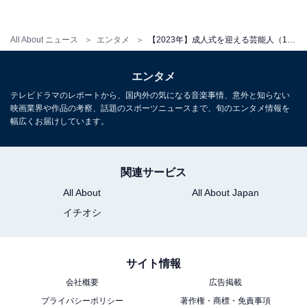
All About ニュース
エンタメ
【2023年】成人式を迎える芸能人（18歳新成人）まとめ！ 芦田愛菜、鈴木福、本田望結など注目の有名人
【18歳】本田望結
エンタメ
テレビドラマのレポートから、国内外の気になる音楽事情、意外と知らない
映画業界や作品の考察、話題のスポーツニュースまで、旬のエンタメ情報を
幅広くお届けしています。
関連サービス
All About
All About Japan
イチオシ
サイト情報
会社概要
広告掲載
View this post on Instagram
プライバシーポリシー
著作権・商標・免責事項