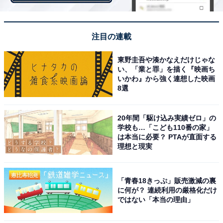
注目の連載
東野圭吾や湊かなえだけじゃな
い、「業と罪」を描く『映画ち
いかわ』から強く連想した映画
8選
View this post on Instagram
20年間「駆け込み実績ゼロ」の
学校も…「こども110番の家」
は本当に必要？ PTAが直面する
理想と現実
「青春18きっぷ」販売激減の裏
に何が？ 連続利用の厳格化だけ
ではない「本当の理由」
A post shared by 鈴木 福 (@s_fuku_te)