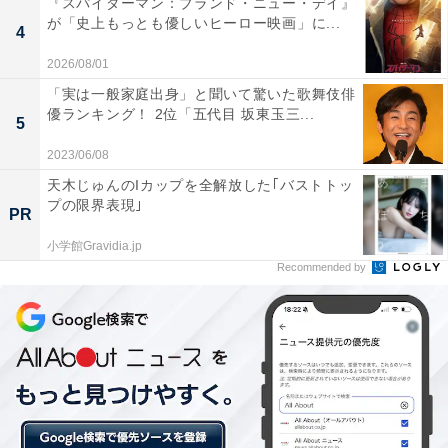
『スパイダーマン：ブランド・ニュー・デイ』
が「史上もっとも優しいヒーロー映画」に...
4
2026/08/01
「実は一般家庭出身」と聞いて驚いた歌舞伎俳
優ランキング！ 2位「五代目 坂東玉三...
5
2023/06/08
天木じゅんのIカップを全解放した｢バストトッ
プの限界表現｣
PR
小学館Gravidia.jp
Recommended by
【18歳】鈴木福