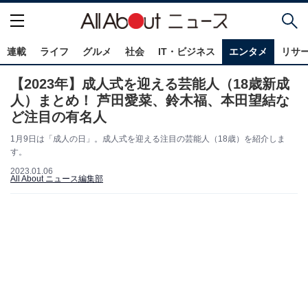
連載
ライフ
グルメ
社会
IT・ビジネス
エンタメ
リサ
【2023年】成人式を迎える芸能人（18歳新成
人）まとめ！ 芦田愛菜、鈴木福、本田望結な
ど注目の有名人
1月9日は「成人の日」。成人式を迎える注目の芸能人（18歳）を紹介しま
す。
2023.01.06
All About ニュース編集部