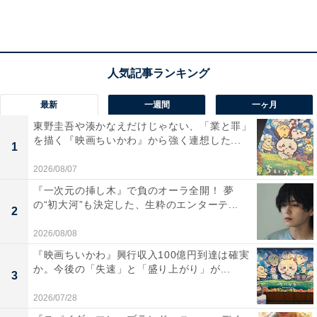
最新
一週間
一ヶ月
A post shared by サンドウィッチマン＆芦田愛菜の博士ちゃん(テレビ朝
東野圭吾や湊かなえだけじゃない、「業と罪」
を描く『映画ちいかわ』から強く連想した...
1
元子役でタレントや俳優として活躍する芦田愛菜さん。
2026/08/07
現在は慶應義塾女子高等学校に在籍中で、学業と芸能活
『一次元の挿し木』で負のオーラ全開！ 夢
動を両立しています。
の“初大河”も決定した、生粋のエンターテ...
2
2022年には「CM出稿量が多いタレントランキング」で
2026/08/08
見事1位に選ばれました
『映画ちいかわ』興行収入100億円到達は確実
。
か。今後の「失速」と「盛り上がり」が...
3
2026/07/28