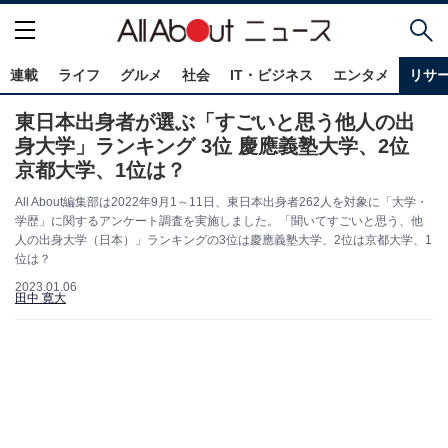
連載
ライフ
グルメ
社会
IT・ビジネス
エンタメ
リサ
東日本出身者が選ぶ「すごいと思う他人の出
身大学」ランキング 3位 慶應義塾大学、2位
京都大学、1位は？
All About編集部は2022年9月1～11日、東日本出身者262人を対象に「大学・
学歴」に関するアンケート調査を実施しました。「聞いてすごいと思う、他
人の出身大学（日本）」ランキングの3位は慶應義塾大学、2位は京都大学、1
位は？
2023.01.06
田中 寛大