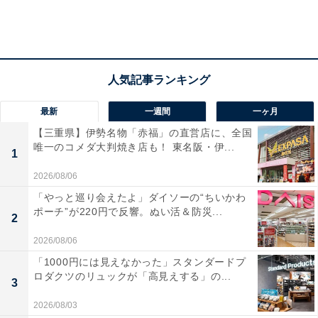
最新
一週間
一ヶ月
【三重県】伊勢名物「赤福」の直営店に、全国
唯一のコメダ大判焼き店も！ 東名阪・伊...
1
2026/08/06
「やっと巡り会えたよ」ダイソーの“ちいかわ
ポーチ”が220円で反響。ぬい活＆防災...
2
2026/08/06
「1000円には見えなかった」スタンダードプ
ロダクツのリュックが「高見えする」の...
3
2026/08/03