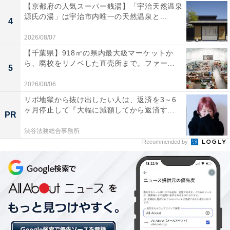
【京都府の人気スーパー銭湯】「宇治天然温泉
源氏の湯」は宇治市内唯一の天然温泉と...
4
2026/08/07
【千葉県】918㎡の県内最大級マーケットか
ら、廃校をリノベした直売所まで。ファー...
5
2026/08/06
リボ地獄から抜け出したい人は、返済を3～6
ヶ月停止して『大幅に減額してから返済す...
PR
渋谷法務総合事務所
Recommended by