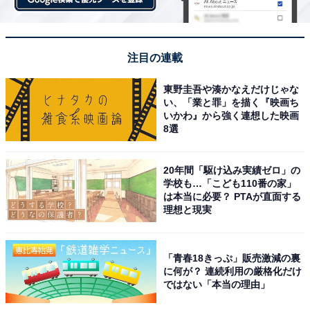
注目の連載
東野圭吾や湊かなえだけじゃな
い、「業と罪」を描く『映画ち
いかわ』から強く連想した映画
8選
20年間「駆け込み実績ゼロ」の
学校も…「こども110番の家」
は本当に必要？ PTAが直面する
理想と現実
「青春18きっぷ」販売激減の裏
に何が？ 連続利用の厳格化だけ
ではない「本当の理由」