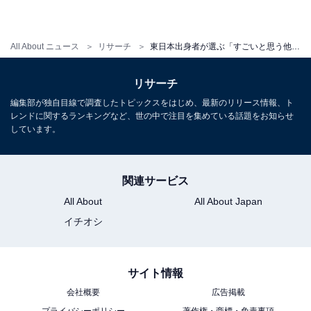
All About ニュース
リサーチ
東日本出身者が選ぶ「すごいと思う他人の出身大学」ランキング 3位 慶應義塾大学、2位 京都大学、1位は？
リサーチ
編集部が独自目線で調査したトピックスをはじめ、最新のリリース情報、ト
レンドに関するランキングなど、世の中で注目を集めている話題をお知らせ
しています。
関連サービス
All About
All About Japan
イチオシ
サイト情報
会社概要
広告掲載