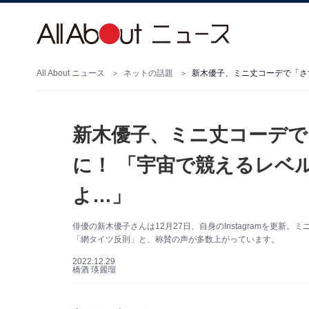
All About ニュース
ネットの話題
新木優子、ミニ丈コーデで
に！ 「宇宙で競えるレベ
よ…」
俳優の新木優子さんは12月27日、自身のInstagramを更
「網タイツ反則」と、称賛の声が多数上がっています。
2022.12.29
橋酒 瑛麗瑠