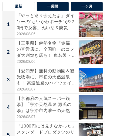
最新
一週間
一ヶ月
「やっと巡り会えたよ」ダイ
【兵庫
ソーの“ちいかわポーチ”が22
ーメン
1
1
0円で反響。ぬい活＆防災...
再現した
道...
2026/08/06
2026/08/0
【三重県】伊勢名物「赤福」
【三重
の直営店に、全国唯一のコメ
の直営
2
2
ダ大判焼き店も！ 東名阪・
ダ大判焼
伊...
伊...
2026/08/06
2026/08/0
【愛知県】無料の動物園＆観
【千葉県
光牧場に、市初の天然温泉
級マー
3
3
も！ 高速道路のハイウェイオ
ノベし
ア...
ー...
2026/08/07
2026/08/0
【京都府の人気スーパー銭
ステラ
湯】「宇治天然温泉 源氏の
詰め放題
4
4
湯」は宇治市内唯一の天然温
00円で「
泉と...
2026/08/07
2026/08/0
「1000円には見えなかった」
立山連
スタンダードプロダクツのリ
風呂に、
5
5