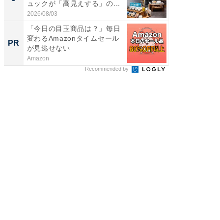
ュックが「高見えする」の...
層水風
帰...
2026/08/03
2026/08/0
「今日の目玉商品は？」毎日
「今日
変わるAmazonタイムセール
変わるA
PR
PR
が見逃せない
が見逃
Amazon
Amazon
Recommended by