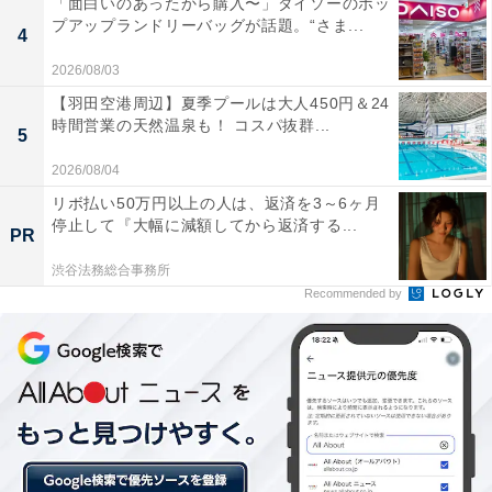
「面白いのあったから購入〜」ダイソーのポッ
プアップランドリーバッグが話題。“さま...
4
2026/08/03
【羽田空港周辺】夏季プールは大人450円＆24
時間営業の天然温泉も！ コスパ抜群...
5
2026/08/04
リボ払い50万円以上の人は、返済を3～6ヶ月
停止して『大幅に減額してから返済する...
PR
バンブーファイバーカトラリーセット
渋谷法務総合事務所
ケースにはかわいらしいイラストが入っています。こち
Recommended by
らもバンブーファイバーを使ったもので、お箸、フォー
ク、スプーンのセットです。組み立てて使うようになっ
ています。お弁当を持参するときに活躍しますね。