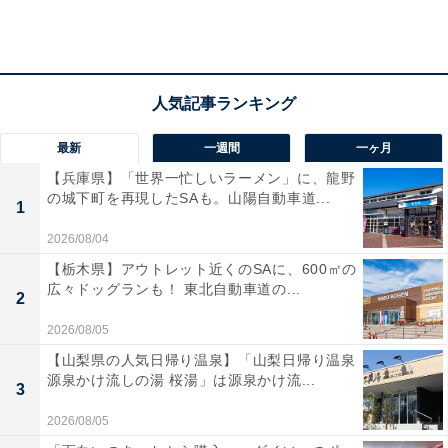
最新
一週間
一ヶ月
【兵庫県】「世界一忙しいラーメン」に、龍野
の城下町を再現したSAも。山陽自動車道...
1
2026/08/04
【栃木県】アウトレット近くのSAに、600㎡の
バンブーファイバーカトラリーセット
広々ドッグランも！ 東北自動車道の...
2
2026/08/05
【山梨県の人気日帰り温泉】「山梨日帰り温泉
源泉かけ流しの湯 桜湯」は源泉かけ流...
3
2026/08/05