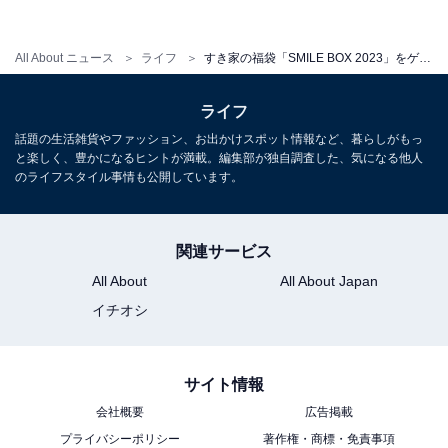
All About ニュース
ライフ
すき家の福袋「SMILE BOX 2023」をゲット！ 気になる中身をレビュー
ライフ
話題の生活雑貨やファッション、お出かけスポット情報など、暮らしがもっ
と楽しく、豊かになるヒントが満載。編集部が独自調査した、気になる他人
のライフスタイル事情も公開しています。
関連サービス
All About
All About Japan
イチオシ
バンブーファイバー保存容器やお弁当を包んでもかわいい
バンブーファイバー保存容器やお弁当を包むことができ
サイト情報
ます。素材はポリエステル100％です。
会社概要
広告掲載
プライバシーポリシー
著作権・商標・免責事項