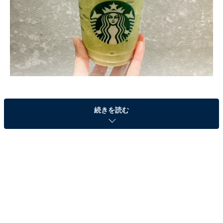
スターバックスにて、12月26日〜2023年1月17日までの
続きを読む
期間限定で販売される新作フラペチーノは、ぜいたくな
和風の味わい！ 「抹茶＆玄米茶＆もち」という組み合わ
せは、和スイーツが流行している今の気分にぴったりで
す。実食レポートをお届けします！