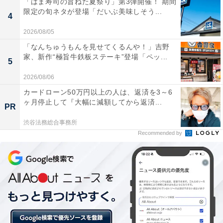
「はま寿司の旨ねた夏祭り」第3弾開催！ 期間
限定の旬ネタが登場「だいぶ美味しそう...
4
2026/08/05
「なんちゅうもんを見せてくるんや！」吉野
家、新作“極旨牛鉄板ステーキ”登場「ペッ...
5
2026/08/06
カードローン50万円以上の人は、返済を3～6
ヶ月停止して『大幅に減額してから返済...
PR
渋谷法務総合事務所
Recommended by
抹茶ムースとホワイトチョコパウダーがふんわり