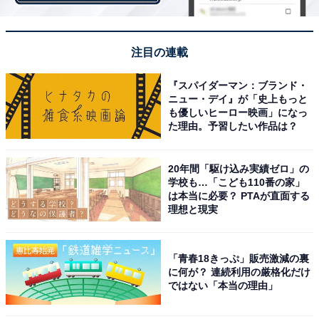
注目の連載
『スパイダーマン：ブランド・
ニュー・デイ』が「史上もっと
も優しいヒーロー映画」になっ
た理由。予習したい作品は？
20年間「駆け込み実績ゼロ」の
学校も…「こども110番の家」
は本当に必要？ PTAが直面する
理想と現実
特徴的なのはトッピング。たっぷりのホイップクリーム
にふわふわの抹茶ムースがのって、仕上げにホワイトチ
ョコレートパウダーがトッピングされています。これは
「青春18きっぷ」販売激減の裏
抹茶好きにはたまりません。では、早速いただきます！
に何が？ 連続利用の厳格化だけ
ではない「本当の理由」