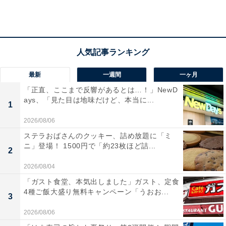
最新
一週間
一ヶ月
「正直、ここまで反響があるとは…！」NewD
ays、「見た目は地味だけど、本当に...
1
2026/08/06
抹茶フラペチーノはファンが多い人気商品ですが、今回
ステラおばさんのクッキー、詰め放題に「ミ
の期間限定のフラペチーノはひと味違います。3種類の
ニ」登場！ 1500円で「約23枚ほど詰...
2
抹茶に玄米茶もプラス。さらに、もちの食感を加えたこ
2026/08/04
とで、甘み・ほろ苦さ・香ばしさが溶け合ったフラペチ
「ガスト食堂、本気出しました」ガスト、定食
ーノになっているようです。
4種ご飯大盛り無料キャンペーン「うおお...
3
2026/08/06