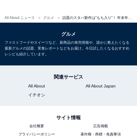
抹茶フラペチーノが大好きな筆者ですが、ひと口飲んで
その違いに驚きました。まず、鼻に抜ける抹茶と玄米茶
のいい香り。抹茶の苦みと甘さを控えめにしている分、
All About ニュース
グルメ
話題のスタバ新作は“もち入り”！ 年末年始限定の「抹茶玄米茶 もち フラペチーノ(R)」を堪能してみた
玄米茶の香りと深い味わいが口の中に広がります。
グルメ
ファストフードやスイーツなど、新商品の発売情報や、誰かに教えたくなる
そして面白いのは、フラペチーノに混ざっている小さな
最新グルメの話題、実食レポートなどをお届け。今日試したくなるおすすめ
焼きもち。冷たいフラペチーノに食感豊かな焼きもちが
レシピも紹介しています。
斬新です。香ばしさがアクセントとなっていて、飲み飽
きることなく楽しめます。
関連サービス
All About
All About Japan
イチオシ
隠し味に黒豆、昆布、梅のうま味!?
サイト情報
会社概要
広告掲載
プライバシーポリシー
著作権・商標・免責事項