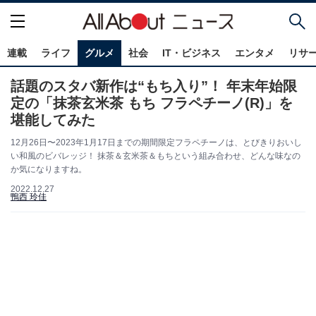
連載
ライフ
グルメ
社会
IT・ビジネス
エンタメ
リサ
話題のスタバ新作は“もち入り”！ 年末年始限
定の「抹茶玄米茶 もち フラペチーノ(R)」を
堪能してみた
12月26日〜2023年1月17日までの期間限定フラペチーノは、とびきりおいし
い和風のビバレッジ！ 抹茶＆玄米茶＆もちという組み合わせ、どんな味なの
か気になりますね。
2022.12.27
鴨西 玲佳