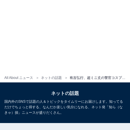
All About ニュース
ネットの話題
有吉弘行、超ミニ丈の警官コスプレで美脚披露！ 「紅白の衣装迷ってます」のボケにツッコミ殺到
ネットの話題
国内外のSNSで話題の人＆トピックをタイムリーにお届けします。知ってる
だけでちょっと得する、なんだか楽しい気分になれる、ネット発「知ら（な
きゃ）損」ニュースが盛りだくさん。