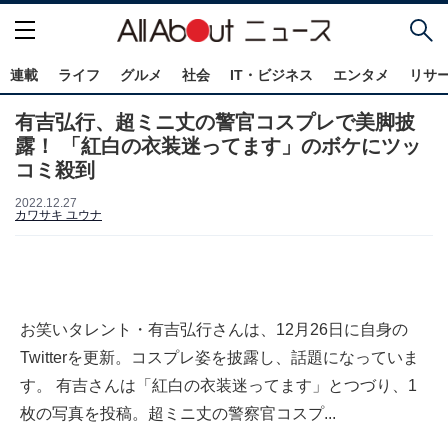
連載
ライフ
グルメ
社会
IT・ビジネス
エンタメ
リサ
有吉弘行、超ミニ丈の警官コスプレで美脚披
露！ 「紅白の衣装迷ってます」のボケにツッ
コミ殺到
2022.12.27
カワサキ ユウナ
お笑いタレント・有吉弘行さんは、12月26日に自身の
Twitterを更新。コスプレ姿を披露し、話題になっていま
す。 有吉さんは「紅白の衣装迷ってます」とつづり、1
枚の写真を投稿。超ミニ丈の警察官コスプ...