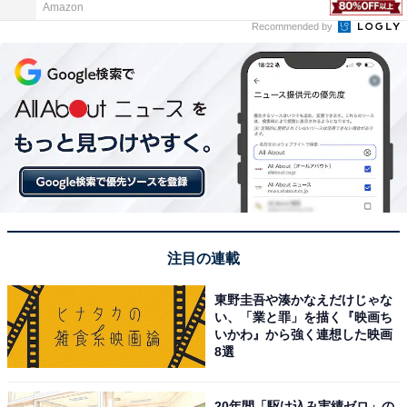
Amazon
Recommended by
注目の連載
東野圭吾や湊かなえだけじゃな
い、「業と罪」を描く『映画ち
いかわ』から強く連想した映画
8選
20年間「駆け込み実績ゼロ」の