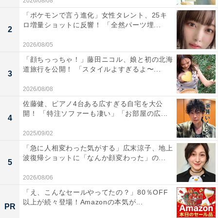
2026/08/08
「ポケモンで言う進化」女性タレント、25キ
ロ増量ショットに反響！ 「全然パーツ埋...
2
2026/08/05
「顔ちっっちゃ！」藤田ニコル、娘と初の北海
道旅行を公開！ 「スタイルよすぎるよ〜...
3
2026/08/08
佐藤健、ピアノ4台ある広すぎる自宅を大公
開！ 「特注ソファーも凄い」「お部屋の広...
4
2025/09/02
「急に人相変わった気がする」広末涼子、地上
波復帰ショットに「なんか顔変わった」の...
5
2026/08/06
「え、こんなセールやってたの？」80％OFF
以上が続々登場！Amazonの本気が...
PR