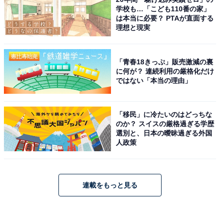
学校も…「こども110番の家」
は本当に必要？ PTAが直面する
理想と現実
「青春18きっぷ」販売激減の裏
に何が？ 連続利用の厳格化だけ
ではない「本当の理由」
「移民」に冷たいのはどっちな
のか？ スイスの厳格過ぎる学歴
選別と、日本の曖昧過ぎる外国
人政策
連載をもっと見る