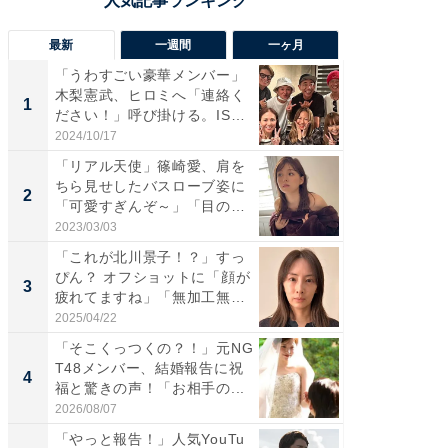
最新
一週間
一ヶ月
「うわすごい豪華メンバー」
「さす
木梨憲武、ヒロミへ「連絡く
は」高
1
1
ださい！」呼び掛ける。IS
災地を
S...
「カ...
2024/10/17
2026/08/0
「リアル天使」篠崎愛、肩を
「女の
ちら見せしたバスローブ姿に
介、バ
2
2
「可愛すぎんぞ～」「目の表
らのプレ
情...
愛...
2023/03/03
2026/08/0
「これが北川景子！？」すっ
「脚が
ぴん？ オフショットに「顔が
横川尚
3
3
疲れてますね」「無加工無
ムキな姿
表...
刃...
2025/04/22
2026/08/0
「そこくっつくの？！」元NG
「え、
T48メンバー、結婚報告に祝
芸人、2
4
4
福と驚きの声！「お相手の...
エットに
2026/08/07
2026/08/0
「やっと報告！」人気YouTu
「脳がバ