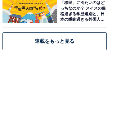
「移民」に冷たいのはど
っちなのか？ スイスの厳
格過ぎる学歴選別と、日
本の曖昧過ぎる外国人政
策
連載をもっと見る