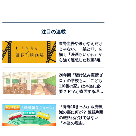
注目の連載
東野圭吾や湊かなえだけ
じゃない、「業と罪」を
描く『映画ちいかわ』か
ら強く連想した映画8選
20年間「駆け込み実績ゼ
ロ」の学校も…「こども
110番の家」は本当に必
要？ PTAが直面する理想
と現実
「青春18きっぷ」販売激
減の裏に何が？ 連続利用
の厳格化だけではない
「本当の理由」