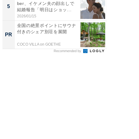
ber、イケメン夫の顔出しで
装姿が話
5
5
結婚報告「明日はショッ...
のお父さ
2026/01/15
2026/08/0
全国の絶景ポイントにサウナ
事例か
付きのシェア別荘を展開
管理』
PR
PR
COCO VILLA on GOETHE
KeeperSec
Recommended by