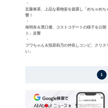
・
近藤春菜、上品な着物姿を披露し「めちゃめち
響！
・
南明奈＆濱口優、コストコデートの様子を公開
ト」反響
・
フワちゃん＆指原莉乃の仲良しコンビ、クリス
い」
1