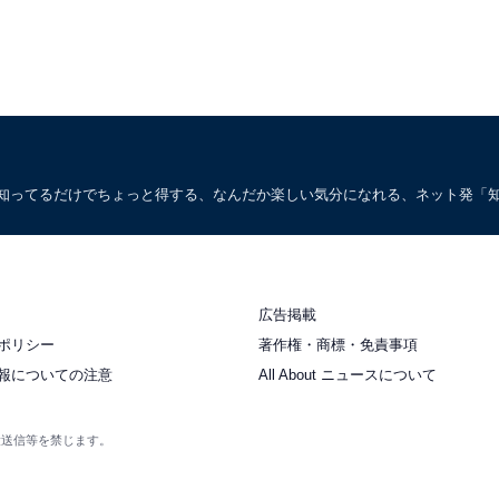
。知ってるだけでちょっと得する、なんだか楽しい気分になれる、ネット発「
広告掲載
ポリシー
著作権・商標・免責事項
報についての注意
All About ニュースについて
衆送信等を禁じます。