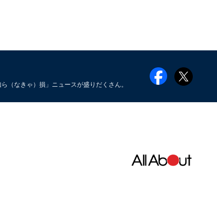
知ら（なきゃ）損」ニュースが盛りだくさん。