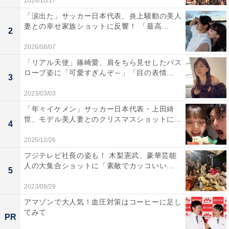
2024/10/17
「涙出た」サッカー日本代表、炎上騒動の美人
妻との幸せ家族ショットに反響！ 「最高...
2
2026/08/07
「リアル天使」篠崎愛、肩をちら見せしたバス
ローブ姿に「可愛すぎんぞ～」「目の表情...
3
2023/03/03
「年々イケメン」サッカー日本代表・上田綺
世、モデル美人妻とのクリスマスショットに...
4
2025/12/26
フジテレビ社長の姿も！ 木梨憲武、豪華芸能
人の大集合ショットに「素敵でカッコいい...
5
2023/09/29
アマゾンで大人気！血圧対策はコーヒーに足し
てみて
PR