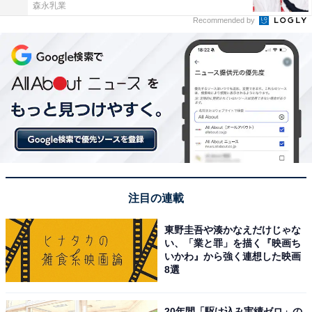
森永乳業
Recommended by
注目の連載
東野圭吾や湊かなえだけじゃな
い、「業と罪」を描く『映画ち
いかわ』から強く連想した映画
8選
20年間「駆け込み実績ゼロ」の