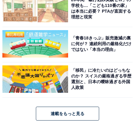
学校も…「こども110番の家」
は本当に必要？ PTAが直面する
理想と現実
「青春18きっぷ」販売激減の裏
に何が？ 連続利用の厳格化だけ
ではない「本当の理由」
「移民」に冷たいのはどっちな
のか？ スイスの厳格過ぎる学歴
選別と、日本の曖昧過ぎる外国
人政策
連載をもっと見る