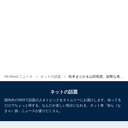
All About ニュース
ネットの話題
松本まりか＆山田裕貴、妖艶な表情で抱き合う密着ショット！ 大人の色気と魅力があふれる姿が話題に
ネットの話題
国内外のSNSで話題の人＆トピックをタイムリーにお届けします。知ってる
だけでちょっと得する、なんだか楽しい気分になれる、ネット発「知ら（な
きゃ）損」ニュースが盛りだくさん。