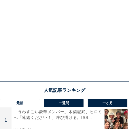
最新
一週間
一ヶ月
「うわすごい豪華メンバー」木梨憲武、ヒロミ
へ「連絡ください！」呼び掛ける。ISS...
1