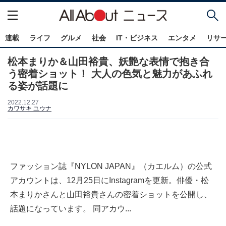
連載
ライフ
グルメ
社会
IT・ビジネス
エンタメ
リサ
松本まりか＆山田裕貴、妖艶な表情で抱き合
う密着ショット！ 大人の色気と魅力があふれ
る姿が話題に
2022.12.27
カワサキ ユウナ
ファッション誌『NYLON JAPAN』（カエルム）の公式
アカウントは、12月25日にInstagramを更新。俳優・松
本まりかさんと山田裕貴さんの密着ショットを公開し、
話題になっています。 同アカウ...