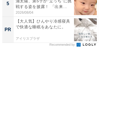
浦太陽、第5子が“立っち”に挑
る」広
5
5
戦する姿を披露！ 「出来...
ョット
た」の..
2026/08/04
2026/08/0
【大人気】ひんやり冷感寝具
デノン
で快適な睡眠をあなたに。
すぎた
PR
PR
アイリスプラザ
デノン
Recommended by