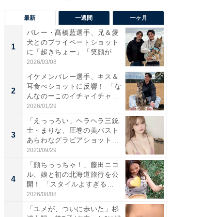
最新
一週間
一ヶ月
バレー・髙橋藍選手、兄＆愛
「さす
犬とのプライベートショット
は」高
1
1
に「超きちょー」「笑顔が見
災地を
れ...
「カ...
2026/03/08
2026/08/0
イケメンバレー選手、キス＆
「え、
耳食べショットに反響！ 「な
芸人、2
2
2
んなのーこのイチャイチャ
エットに
感...
2026/01/29
2026/08/0
「えっっろい」ヘラヘラ三銃
「脚が
士・まりな、圧巻の美バスト
横川尚
3
3
あらわなグラビアショット公
ムキな姿
開...
刃...
2023/09/29
2026/08/0
「顔ちっっちゃ！」藤田ニコ
「脳がバ
ル、娘と初の北海道旅行を公
装姿が話
4
4
開！ 「スタイルよすぎる
のお父さ
よ〜...
2026/08/08
2026/08/0
「ユメが、ついに歩いた」杉
「急に