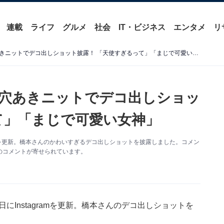
連載
ライフ
グルメ
社会
IT・ビジネス
エンタメ
リ
「バブ可愛い」橋本環奈、穴あきニットでデコ出しショット披露！ 「天使すぎるって」「まじで可愛い女神」
穴あきニットでデコ出しショッ
て」「まじで可愛い女神」
ramを更新。橋本さんのかわいすぎるデコ出しショットを披露しました。コメン
のコメントが寄せられています。
にInstagramを更新。橋本さんのデコ出しショットを