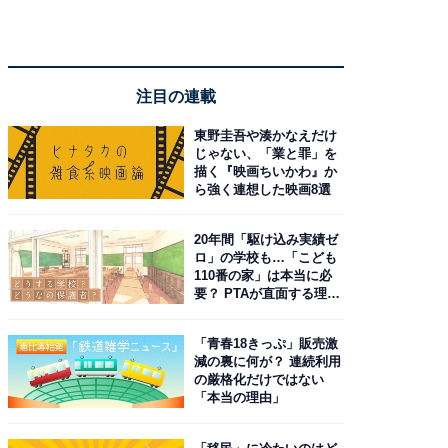
注目の連載
東野圭吾や湊かなえだけ
じゃない、「業と罪」を
描く『映画ちいかわ』か
ら強く連想した映画8選
20年間「駆け込み実績ゼ
ロ」の学校も…「こども
110番の家」は本当に必
要？ PTAが直面する理想
と現実
「青春18きっぷ」販売激
減の裏に何が？ 連続利用
の厳格化だけではない
「本当の理由」