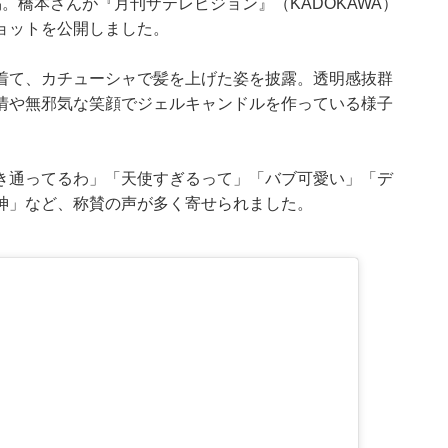
。橋本さんが『月刊ザテレビジョン』（KADOKAWA）
ョットを公開しました。
着て、カチューシャで髪を上げた姿を披露。透明感抜群
情や無邪気な笑顔でジェルキャンドルを作っている様子
き通ってるわ」「天使すぎるって」「バブ可愛い」「デ
神」など、称賛の声が多く寄せられました。