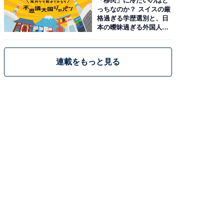
「移民」に冷たいのはど
っちなのか？ スイスの厳
格過ぎる学歴選別と、日
本の曖昧過ぎる外国人政
策
連載をもっと見る