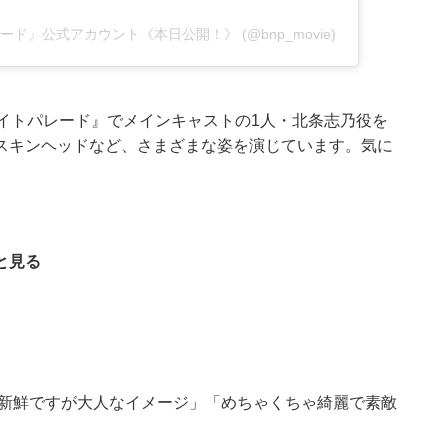
トパレード』公式アカウント《本日公開！》 (@bnp_movie)
イトパレード』でメインキャストの1人・北条志乃役を
スキンヘッドなど、さまざまな姿を演じています。気に
と見る
「新鮮ですが大人なイメージ」「めちゃくちゃ綺麗で素敵