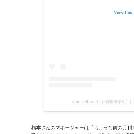
View this
A post shared by 橋本環奈&井
橋本さんのマネージャーは「ちょっと前の月刊