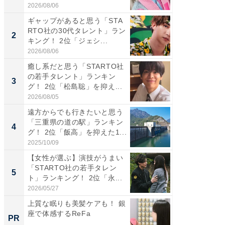
2026/08/06
2026/08/0
ギャップがあると思う「STA
癒し系だ
RTO社の30代タレント」ラン
の若手
2
2
キング！ 2位「ジェシ...
グ！ 2
2026/08/06
2026/08/0
癒し系だと思う「STARTO社
ギャップ
の若手タレント」ランキン
RTO社
3
3
グ！ 2位「松島聡」を抑え...
キング！
2026/08/05
2026/08/0
遠方からでも行きたいと思う
「世界で
「三重県の道の駅」ランキン
ARTO
4
4
グ！ 2位「飯高」を抑えた1...
グ！ 2
2025/10/09
2026/08/0
【女性が選ぶ】演技がうまい
身長を知
「STARTO社の若手タレン
性俳優」
5
5
ト」ランキング！ 2位「永...
「鈴木
倒...
2026/05/27
2026/08/0
上質な眠りも美髪ケアも！ 銀
アクセ
座で体感するReFa
「知識
PR
PR
する視