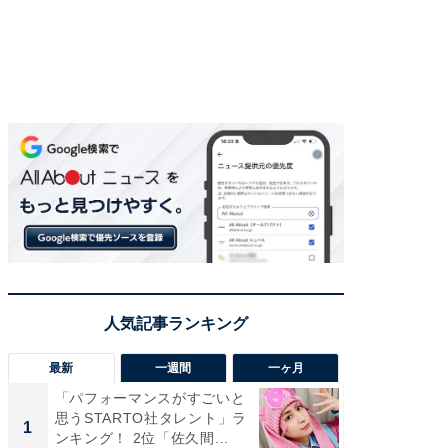
最新
一週間
一ヶ月
「パフォーマンスがすごいと
「癒し系
思うSTARTO社タレント」ラ
タレント
1
1
ンキング！ 2位「佐久間...
「井ノ原