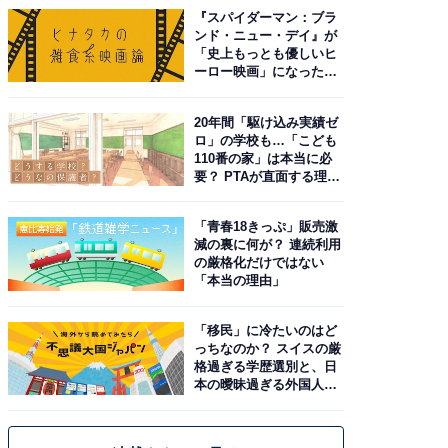
『スパイダーマン：ブラ
ンド・ニュー・デイ』が
「史上もっとも優しいヒ
ーロー映画」になった理
由。予習したい作品は？
20年間「駆け込み実績ゼ
ロ」の学校も…「こども
110番の家」は本当に必
要？ PTAが直面する理想
と現実
「青春18きっぷ」販売激
減の裏に何が？ 連続利用
の厳格化だけではない
「本当の理由」
「移民」に冷たいのはど
っちなのか？ スイスの厳
格過ぎる学歴選別と、日
本の曖昧過ぎる外国人政
策