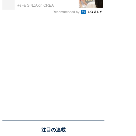
ReFa GINZA on CREA
アクセン
Recommended by
注目の連載