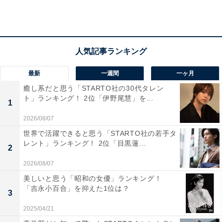
最新
一週間
一ヶ月
癒し系だと思う「STARTO社の30代タレン
ト」ランキング！ 2位「伊野尾慧」を...
1
A post shared by King & Prince (@kingandprince_j)
2026/08/07
世界で活躍できると思う「STARTO社の若手タ
レント」ランキング！ 2位「目黒蓮...
2
1人目は、King & Princeの平野紫耀さん。冠番組『King
2026/08/07
& Princeる。』（日本テレビ系）のスポーツ対決で見せ
美しいと思う「昭和の女優」ランキング！
る抜群の運動神経はたびたび話題に。バク転を軽々とこ
「吉永小百合」を抑えた1位は？
3
なしたり、難易度の高いダンスを踊ったりする様子から
も身体能力の高さがうかがえます。
2025/04/21