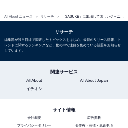
All About ニュース
リサーチ
「SASUKE」に出場してほしいジャニーズ3選！ “運動神経抜群でどこまで進めるか見たい”人は？
2人目は、サーフィンや釣りが趣味で、アクティブなイ
メージが強い木村拓哉さん。数多く出演しているドラマ
リサーチ
や映画などでは、スポーツをする姿も多く、アクション
編集部が独自目線で調査したトピックスをはじめ、最新のリリース情報、ト
シーンも軽々とこなしています。
レンドに関するランキングなど、世の中で注目を集めている話題をお知らせ
しています。
回答者からは、「単純に見たい（42歳男性）」「木村拓
哉が出るだけで、視聴率が爆上がりすると思います（50
関連サービス
歳男性）」「昔からの大ファンで、運動神経が良いと思
All About
All About Japan
うから（34歳男性）」など、とにかく純粋に木村さんの
イチオシ
姿が見たいというファンからの熱い意見も。
さらに、「ジャニーズでもトップクラスの知名度を誇
サイト情報
り、制覇は無理でもどこまでやれるか見てみたいから
会社概要
広告掲載
（52歳男性）」「クリア出来ずとも頑張る姿を見たいで
プライバシーポリシー
著作権・商標・免責事項