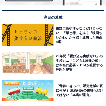
注目の連載
東野圭吾や湊かなえだけじゃな
い、「業と罪」を描く『映画ち
いかわ』から強く連想した映画
8選
20年間「駆け込み実績ゼロ」の
学校も…「こども110番の家」
は本当に必要？ PTAが直面する
理想と現実
2：木村拓哉
「青春18きっぷ」販売激減の裏
に何が？ 連続利用の厳格化だけ
ではない「本当の理由」