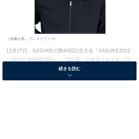
（画像出典：
プレスリリース
）
12月27日、SASUKEの第40回記念大会『SASUKE2022
～NINJA WARRIOR〜』（TBS系）が放送されます。21
年ぶりに復帰するケイン・コスギさんをはじめとする“レ
続きを読む
ジェンド”メンバーや、海外でも注目を集める選手、
Snow Man・岩本照さんをはじめとするジャニーズアイ
ドルなど、豪華100人が集結する大注目の大会です。
All About編集部では、全国20〜70代の男女148人を対象
に、「SASUKE」に関する独自アンケート調査を実施し
ました（調査期間：12月15〜22日）。今回はその中か
ら、「SASUKEに出場してほしい」という声が多かった