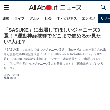
連載
ライフ
グルメ
社会
IT・ビジネス
エンタメ
リサ
「SASUKE」に出場してほしいジャニーズ3
選！ “運動神経抜群でどこまで進めるか見た
い”人は？
「SASUKE」に出場してほしいジャニーズ3選！ Snow Manの岩本照さんの出
場も話題の第40回記念大会『SASUKE2022～NINJA WARRIOR〜』（TBS
系）。All About編集部で実施したアンケート調査結果から、“出場してほし
い！”との声が多かったジャニーズ3人を発表します！（画像出典：プレスリ
リース）
2022.12.23
福島 ゆき