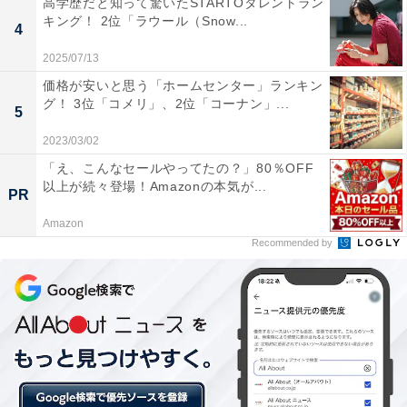
高学歴だと知って驚いたSTARTOタレントラン
キング！ 2位「ラウール（Snow...
回答者からは、「運動神経が良いので、どれくらい進む
4
か見てみたいから（28歳男性）」「ジャニーズの中で身
2025/07/13
体能力が高いと思うのでSASUKEでどのステージまで行
価格が安いと思う「ホームセンター」ランキン
けるのか気になります（23歳男性）」「運動神経、反射
グ！ 3位「コメリ」、2位「コーナン」...
5
神経が良いので良いところまで行く様な気がするから
2023/03/02
（37歳女性）」など、どのステージまで進めるのか見て
「え、こんなセールやってたの？」80％OFF
みたいという声が上がりました。
以上が続々登場！Amazonの本気が...
PR
Amazon
ほかにも、「平野紫耀くんは生まれつき筋トレをしなく
Recommended by
ても筋肉がつくという体質ですごく筋肉もあり運動神経
もいいからです（25歳男性）」「かっこいいから（22歳
女性）」「ジャニーズを辞める前に出て欲しかったから
（40歳女性）」などのコメントが寄せられました。