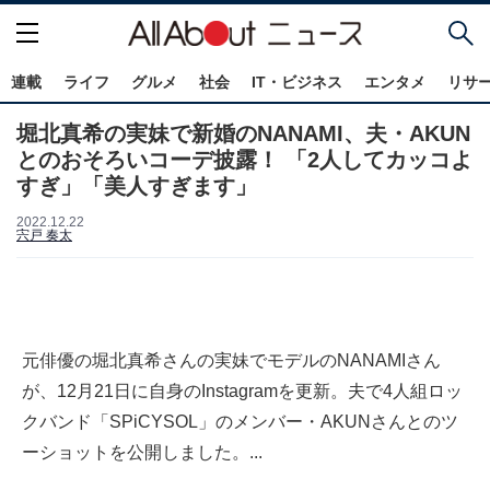
連載
ライフ
グルメ
社会
IT・ビジネス
エンタメ
リサ
堀北真希の実妹で新婚のNANAMI、夫・AKUN
とのおそろいコーデ披露！ 「2人してカッコよ
すぎ」「美人すぎます」
2022.12.22
宍戸 奏太
元俳優の堀北真希さんの実妹でモデルのNANAMIさん
が、12月21日に自身のInstagramを更新。夫で4人組ロッ
クバンド「SPiCYSOL」のメンバー・AKUNさんとのツ
ーショットを公開しました。...