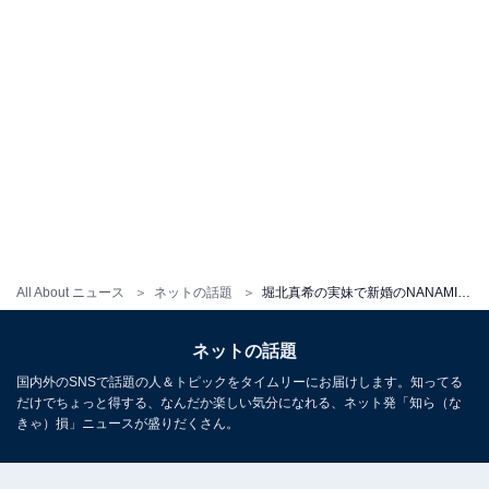
All About ニュース
ネットの話題
堀北真希の実妹で新婚のNANAMI、夫・AKUNとのおそろいコーデ披露！ 「2人してカッコよすぎ」「美人すぎます」
ネットの話題
国内外のSNSで話題の人＆トピックをタイムリーにお届けします。知ってる
だけでちょっと得する、なんだか楽しい気分になれる、ネット発「知ら（な
きゃ）損」ニュースが盛りだくさん。