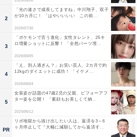
2026/08/06
「光の速さで成長してますね」中川翔子、双子
が10カ月に！ 「はやいいいい この前...
2
2026/07/30
「ポケモンで言う進化」女性タレント、25キ
ロ増量ショットに反響！ 「全然パーツ埋...
3
2026/08/05
「え、別人過ぎん？」お笑い芸人、2カ月で約
12kgのダイエットに成功！ 「イケメ...
4
2026/08/04
女装姿が話題の47歳2児の父親、ビフォーアフ
ター姿を公開！ 「素顔もお美しくて納...
5
2025/06/12
リボ地獄から抜け出したい人は、返済を3～6
ヶ月停止して『大幅に減額してから返済す...
PR