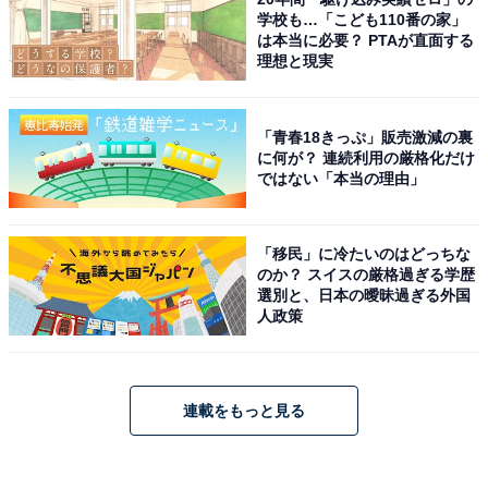
学校も…「こども110番の家」
は本当に必要？ PTAが直面する
理想と現実
「青春18きっぷ」販売激減の裏
に何が？ 連続利用の厳格化だけ
ではない「本当の理由」
「移民」に冷たいのはどっちな
のか？ スイスの厳格過ぎる学歴
選別と、日本の曖昧過ぎる外国
人政策
連載をもっと見る